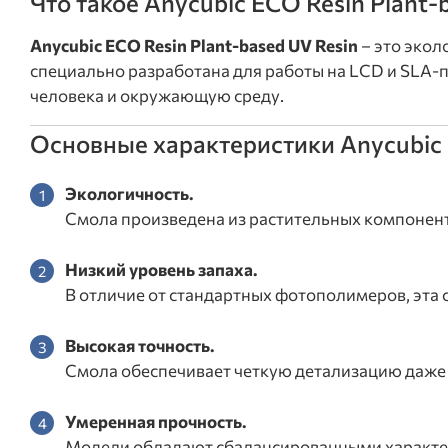
Что такое Anycubic ECO Resin Plant-
Anycubic ECO Resin Plant-based UV Resin
– это экол
специально разработана для работы на LCD и SLA-
человека и окружающую среду.
Основные характеристики Anycubic E
Экологичность.
Смола произведена из растительных компонент
Низкий уровень запаха.
В отличие от стандартных фотополимеров, эта 
Высокая точность.
Смола обеспечивает четкую детализацию даже
Умеренная прочность.
Модели обладают сбалансированными характери