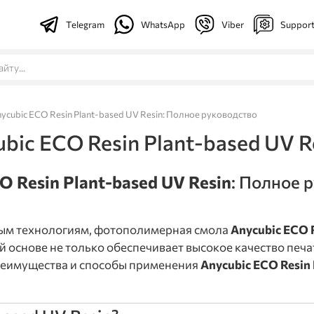
Telegram
WhatsApp
Viber
Suppor
cubic ECO Resin Plant-based UV Resin: Полное руководство
ic ECO Resin Plant-based UV R
O Resin Plant-based UV Resin
: Полное 
стым технологиям, фотополимерная смола
Anycubic ECO R
й основе не только обеспечивает высокое качество печа
преимущества и способы применения
Anycubic ECO Resin 