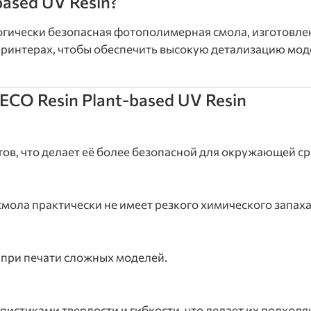
based UV Resin?
огически безопасная фотополимерная смола, изготовле
принтерах, чтобы обеспечить высокую детализацию мо
CO Resin Plant-based UV Resin
ов, что делает её более безопасной для окружающей ср
смола практически не имеет резкого химического запаха
 при печати сложных моделей.
стиками твердости и гибкости, что делает их подходя