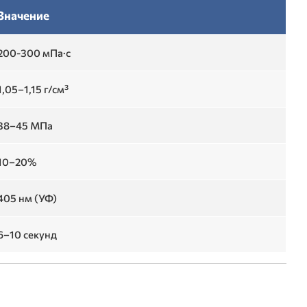
Значение
200-300 мПа·с
1,05–1,15 г/см³
38–45 МПа
10–20%
405 нм (УФ)
6–10 секунд