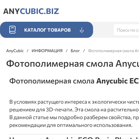
ANY
CUBIC.BIZ
КАТАЛОГ ТОВАРОВ
AnyCubic
/
ИНФОРМАЦИЯ
/
Блог
/
Фотополимерная смола Any
Фотополимерная смола Anycub
Фотополимерная смола
Anycubic EC
В условиях растущего интереса к экологически чи
решением для 3D-печати. Эта смола на растительно
В данной статье мы подробно разберем свойства, 
рекомендации для оптимального использования.