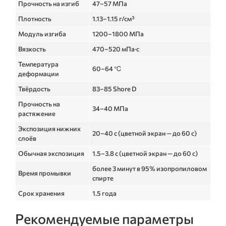
Прочность на изгиб
47–57 МПа
Плотность
1.13–1.15 г/см³
Модуль изгиба
1200–1800 МПа
Вязкость
470–520 мПа·с
Температура
60–64 ℃
деформации
Твёрдость
83–85 Shore D
Прочность на
34–40 МПа
растяжение
Экспозиция нижних
20–40 с (цветной экран — до 60 с)
слоёв
Обычная экспозиция
1.5–3.8 с (цветной экран — до 60 с)
более 3 минут в 95% изопропиловом
Время промывки
спирте
Срок хранения
1.5 года
Рекомендуемые параметры