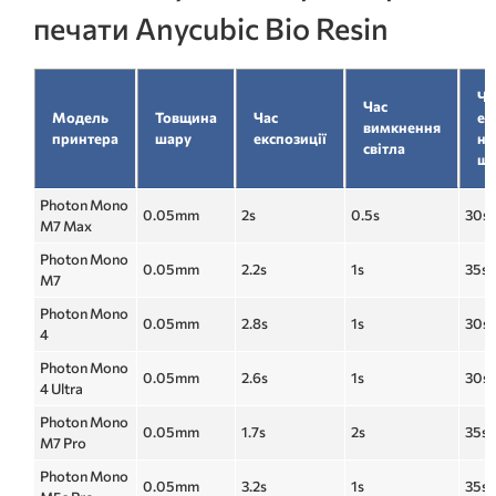
печати Anycubic Bio Resin
Ча
Час
Модель
Товщина
Час
ек
вимкнення
принтера
шару
експозиції
ни
світла
ша
Photon Mono
0.05mm
2s
0.5s
30s
M7 Max
Photon Mono
0.05mm
2.2s
1s
35s
M7
Photon Mono
0.05mm
2.8s
1s
30s
4
Photon Mono
0.05mm
2.6s
1s
30s
4 Ultra
Photon Mono
0.05mm
1.7s
2s
35s
M7 Pro
Photon Mono
0.05mm
3.2s
1s
35s