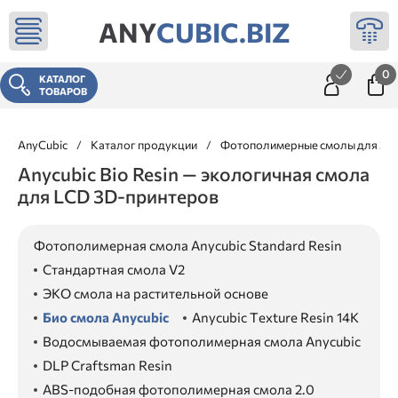
ANY
CUBIC.BIZ
0
КАТАЛОГ
ТОВАРОВ
AnyCubic
/
Каталог продукции
/
Фотополимерные смолы для 3д 
Anycubic Bio Resin — экологичная смола
для LCD 3D-принтеров
Фотополимерная смола Anycubic Standard Resin
Стандартная смола V2
ЭКО смола на растительной основе
Био смола Anycubic
Anycubic Texture Resin 14K
Водосмываемая фотополимерная смола Anycubic
DLP Craftsman Resin
ABS-подобная фотополимерная смола 2.0