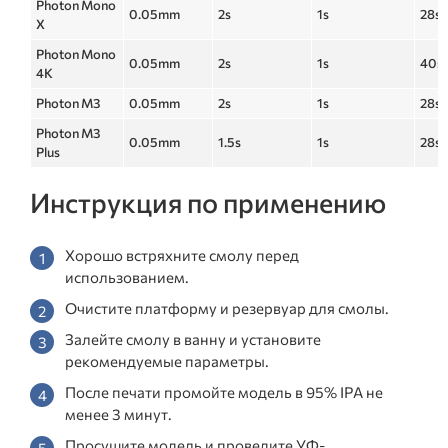
Photon Mono
0.05mm
2s
1s
28s
X
Photon Mono
0.05mm
2s
1s
40s
4K
Photon M3
0.05mm
2s
1s
28s
Photon M3
0.05mm
1.5s
1s
28s
Plus
Инструкция по применению
Хорошо встряхните смолу перед
использованием.
Очистите платформу и резервуар для смолы.
Залейте смолу в ванну и установите
рекомендуемые параметры.
После печати промойте модель в 95% IPA не
менее 3 минут.
Просушите модель и проведите УФ-