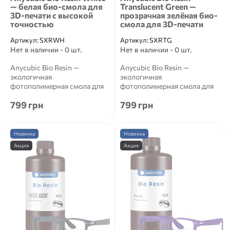
— белая био-смола для
Translucent Green —
3D-печати с высокой
прозрачная зелёная био-
точностью
смола для 3D-печати
Артикул:
SXRWH
Артикул:
SXRTG
Нет в наличии - 0 шт.
Нет в наличии - 0 шт.
Anycubic Bio Resin —
Anycubic Bio Resin —
экологичная
экологичная
фотополимерная смола для
фотополимерная смола для
3D-печати Anycubic Bio Resin
3D-печати Anycubic Bio Resin
799 грн
799 грн
&mdash...
&mdash...
Новинка
Новинка
Акция
Акция