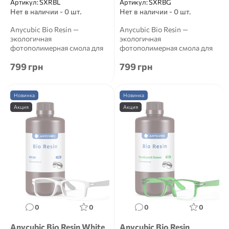
Артикул:
SXRBL
Артикул:
SXRBG
Нет в наличии - 0 шт.
Нет в наличии - 0 шт.
Anycubic Bio Resin —
Anycubic Bio Resin —
экологичная
экологичная
фотополимерная смола для
фотополимерная смола для
3D-печати Anycubic Bio Resin
3D-печати Anycubic Bio Resin
799 грн
799 грн
&mdash...
&mdash...
Новинка
Новинка
Акция
Акция
0
0
0
0
Anycubic Bio Resin White
Anycubic Bio Resin