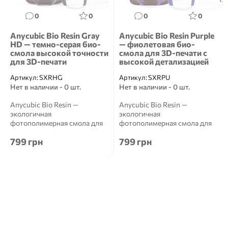
0
0
0
0
Anycubic Bio Resin Gray
Anycubic Bio Resin Purple
HD — темно-серая био-
— фиолетовая био-
смола высокой точности
смола для 3D-печати с
для 3D-печати
высокой детализацией
Артикул:
SXRHG
Артикул:
SXRPU
Нет в наличии - 0 шт.
Нет в наличии - 0 шт.
Anycubic Bio Resin —
Anycubic Bio Resin —
экологичная
экологичная
фотополимерная смола для
фотополимерная смола для
3D-печати Anycubic Bio Resin
3D-печати Anycubic Bio Resin
799 грн
799 грн
&mdash...
&mdash...