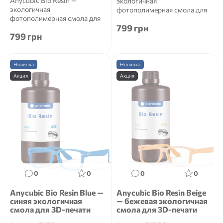
Anycubic Bio Resin —
экологичная
экологичная
фотополимерная смола для
фотополимерная смола для
3D-печати Anycubic Bio Resin
799 грн
3D-печати Anycubic Bio Resin
&mdash...
799 грн
&mdash...
Новинка
Новинка
Акция
Акция
0
0
0
0
Anycubic Bio Resin Blue —
Anycubic Bio Resin Beige
синяя экологичная
— бежевая экологичная
смола для 3D-печати
смола для 3D-печати