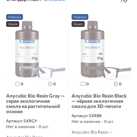
Новинка
Новинка
Акция
Акция
0
0
0
0
Anycubic Bio Resin Gray —
Anycubic Bio Resin Black
серая экологичная
— чёрная экологичная
смола на растительной
смола для 3D-печати
основе
Артикул:
SXRBK
Артикул:
SXRGY
Нет в наличии - 0 шт.
Нет в наличии - 0 шт.
Anycubic Bio Resin —