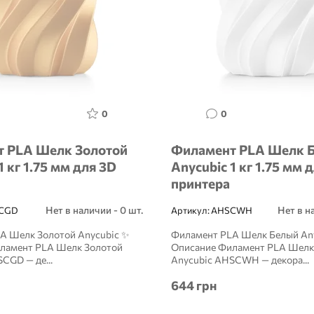
0
0
 PLA Шелк Золотой
Филамент PLA Шелк 
1 кг 1.75 мм для 3D
Anycubic 1 кг 1.75 мм 
принтера
Нет в наличии - 0 шт.
Нет в н
CGD
Артикул:
AHSCWH
A Шелк Золотой Anycubic ✨
Филамент PLA Шелк Белый An
ламент PLA Шелк Золотой
Описание Филамент PLA Шелк
CGD — де...
Anycubic AHSCWH — декора...
644 грн