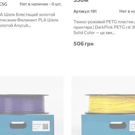
Нет в наличии - 0 шт.
CSG
Нет в н
Артикул:
191
A Шелк Блестящий золотой
Описание Филамент PLA Шелк
Темно-рожевий PETG пластик 
лотой Anycub...
принтера | DarkPink PETG ral 
Solid Color — це зви...
506 грн