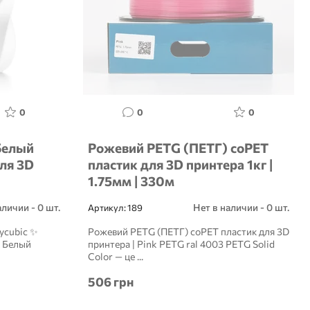
0
0
0
Белый
Рожевий PETG (ПЕТГ) coPET
для 3D
пластик для 3D принтера 1кг |
1.75мм | 330м
аличии - 0 шт.
Нет в наличии - 0 шт.
Артикул:
189
ycubic ✨
Рожевий PETG (ПЕТГ) coPET пластик для 3D
 Белый
принтера | Pink PETG ral 4003 PETG Solid
Color — це ...
506 грн