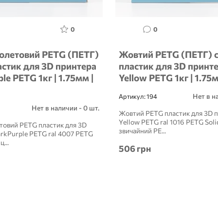
0
0
олетовий PETG (ПЕТГ)
Жовтий PETG (ПЕТГ) 
астик для 3D принтера
пластик для 3D принте
ple PETG 1кг | 1.75мм |
Yellow PETG 1кг | 1.75
Нет в н
Артикул:
194
Нет в наличии - 0 шт.
Жовтий PETG пластик для 3D п
Yellow PETG ral 1016 PETG Soli
товий PETG пластик для 3D
звичайний PE...
arkPurple PETG ral 4007 PETG
ц...
506 грн