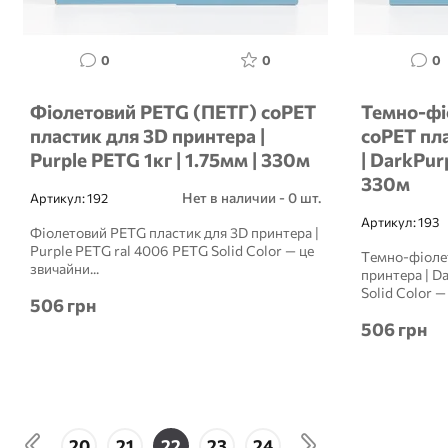
0
0
0
Фіолетовий PETG (ПЕТГ) coPET
Темно-фі
пластик для 3D принтера |
coPET пл
Purple PETG 1кг | 1.75мм | 330м
| DarkPur
330м
Нет в наличии - 0 шт.
Артикул:
192
Артикул:
193
Фіолетовий PETG пластик для 3D принтера |
Purple PETG ral 4006 PETG Solid Color — це
Темно-фіоле
звичайни...
принтера | D
Solid Color — 
506 грн
506 грн
20
21
22
23
24