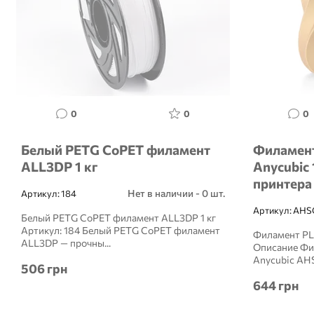
0
0
0
Белый PETG CoPET филамент
Филамент
ALL3DP 1 кг
Anycubic 
принтера
Нет в наличии - 0 шт.
Артикул:
184
Артикул:
AHS
Белый PETG CoPET филамент ALL3DP 1 кг
Артикул: 184 Белый PETG CoPET филамент
Филамент PL
ALL3DP — прочны...
Описание Фи
Anycubic AHS
506 грн
644 грн