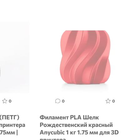
0
0
0
(ПЕТГ)
Филамент PLA Шелк
 принтера
Рождественский красный
.75мм |
Anycubic 1 кг 1.75 мм для 3D
принтера