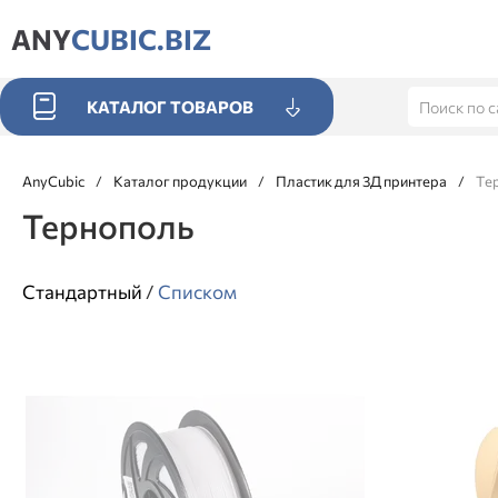
ANY
CUBIC.BIZ
КАТАЛОГ ТОВАРОВ
AnyCubic
/
Каталог продукции
/
Пластик для 3Д принтера
/
Те
Тернополь
Стандартный
/
Списком