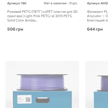
Нет в наличии - 0 шт.
Артикул:
190
Артикул:
AHS
Рожевий PETG (ПЕТГ) coPET пластик для 3D
Филамент PL
принтера | Light Pink PETG ral 3015 PETG
Anycubic ✨ 
Solid Color &mdas...
Блестящий зо
506 грн
644 грн