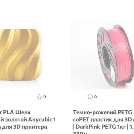
0
0
т PLA Шелк
Темно-рожевий PETG 
й золотой Anycubic 1
coPET пластик для 3D
м для 3D принтера
| DarkPink PETG 1кг | 1
330м