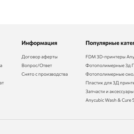
Информация
Популярные кате
Договор аферты
FDM 3D-принтеры Any
та
Вопрос/Ответ
Фотополимерные 3д 
Снято с производства
Фотополимерные смол
ат
Пластик для 3Д принт
Запчасти и аксессуары
Anycubic Wash & Cure 