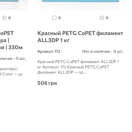
0
0
0
coPET
Красный PETG CoPET филамент
ра |
ALL3DP 1 кг
мм | 330м
Нет в наличии - 0 шт.
Артикул:
172
аличии - 0 шт.
Красный PETG CoPET филамент ALL3DP 1
кг Артикул: 172 Красный PETG CoPET
ринтера |
филамент ALL3DP — пр...
d Color — це
506 грн