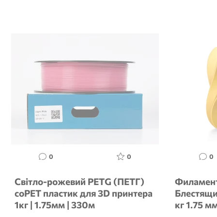
0
0
0
Світло-рожевий PETG (ПЕТГ)
Филамен
coPET пластик для 3D принтера
Блестящи
1кг | 1.75мм | 330м
кг 1.75 м