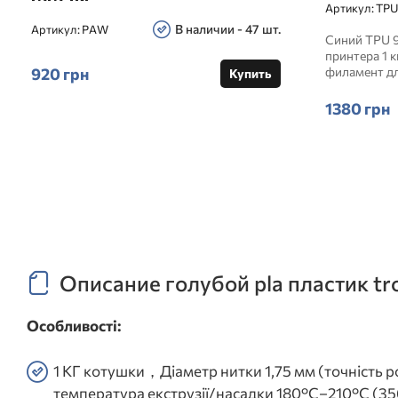
Артикул:
TPU
В наличии - 47 шт.
Артикул:
PAW
Синий TPU 
принтера 1 к
920 грн
филамент дл
Купить
1380 грн
Описание голубой pla пластик tro
Особливості:
1 КГ котушки，Діаметр нитки 1,75 мм (точність 
температура екструзії/насадки 180°C–210°C (356°