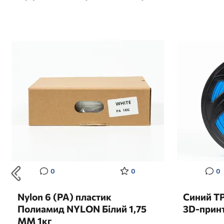
0
0
0
Nylon 6 (PA) пластик
Синий T
Полиамид NYLON Білий 1,75
3D-принт
MM 1кг