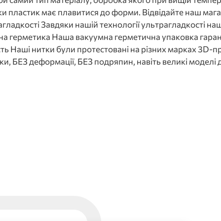
и пластик має плавитися до форми. Відвідайте наш магаз
гладкості Завдяки нашій технології ультрагладкості наш
на герметика Наша вакуумна герметична упаковка гарант
ть Наші нитки були протестовані на різних марках 3D-пр
дки, БЕЗ деформації, БЕЗ подряпин, навіть великі моделі