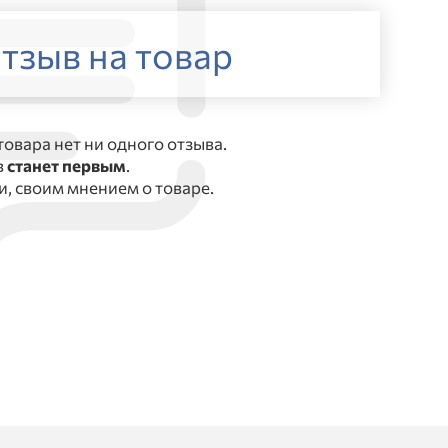
тзыв на товар
товара нет ни одного отзыва.
в
станет первым
.
, своим мнением о товаре.