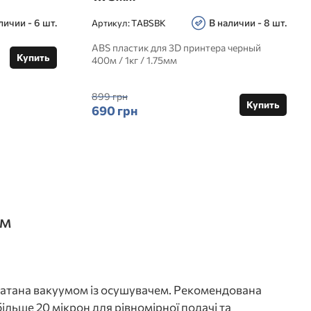
личии - 6 шт.
В наличии - 8 шт.
Артикул:
TABSBK
ABS пластик для 3D принтера черный
Купить
400м / 1кг / 1.75мм
899 грн
Купить
690 грн
мм
ечатана вакуумом із осушувачем. Рекомендована
ільше 20 мікрон для рівномірної подачі та