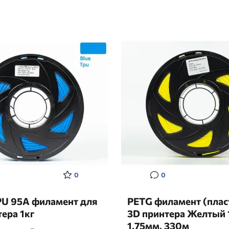
0
0
PU 95A филамент для
PETG филамент (плас
ера 1кг
3D принтера Желтый 1
1.75мм, 330м