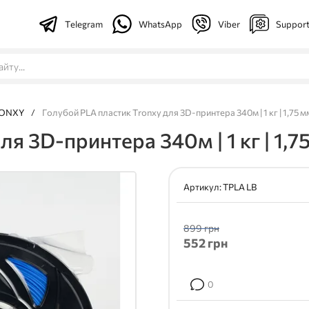
Telegram
WhatsApp
Viber
Suppor
ONXY
/
Голубой PLA пластик Tronxy для 3D-принтера 340м | 1 кг | 1,75 м
я 3D-принтера 340м | 1 кг | 1,7
Артикул:
TPLA LB
899 грн
552
грн
0