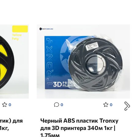
0
0
0
тик) для
Черный ABS пластик Tronxy
кг,
для 3D принтера 340м 1кг |
1.75мм