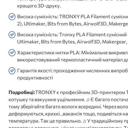
кращого 3D-друку.
Висока сумісність: TRONXY PLA Filament сумісни
2), Ultimaker, Bits from Bytes, Airwolf3D, Makerge
Висока сумісність: Tronxy PLA Filament сумісний
Ultimaker, Bits from Bytes, Airwolf3D, Makergear,
Характеристики нитки PLA: Мінімальне викривлен
використовуваний термопластичний матеріал д
Гарантія якості: проходження численних випроб
продуктивності
Подробиці:
TRONXY є професійним 3D-принтером ТА 
котушку та вакуумне ущільнення. ♫ Є багато постач
тому зберігайте багато вологи всередині. Через вол
деформуються, крихкі. ,вакансія тощо, подивіться н
температури. Так це правильно. ♫ У традиційному п
розплаву є дорожчою, ніж за нижчої температури. То