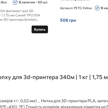
В наличии - 60 шт.
 Blue
В на
Артикул:
PETG Yellow
95A филамент для 3D-
г | 1.75 мм Синий TPU 95A
506 грн
я 3D-принтера &mdash...
Купить
nxy для 3d-принтера 340м | 1 кг | 1,75 
розмірів +/- 0,02 мм)，Нитка для 3D-принтера PLA, зап
F–410). °F) Точність розмірів: відхилення діаметра не б