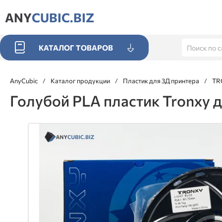
ANY
CUBIC.BIZ
КАТАЛОГ ТОВАРОВ
AnyCubic
/
Каталог продукции
/
Пластик для 3Д принтера
/
TR
Голубой PLA пластик Tronxy дл