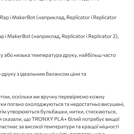
p і MakerBot (наприклад, Replicator і Replicator
 MakerBot (наприклад, Replicator і Replicator 2),
у або низька температура друку, найбільш часто
-друку з ідеальним балансом ціни та
ом, оскільки ми вручну перевіряємо кожну
итки погано охолоджуються та недостатньо висушені,
отім утворюються бульбашки, нитки, стискаються,
нти сказали, що TRONXY PLA+ білий потребує вищої
стмас за високої температури та кращої міцності
атурі означає кращу міцність розплаву, що є