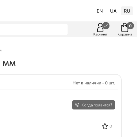
EN
UA
RU
t
0
Кабинет
Корзина
м
5 мм
Нет в наличии - 0 шт.
Когда появится?
0