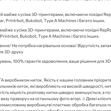
й майже з усіма 3D-принтерами, включаючи похідні RepRa
ar, Printrbot, Bukobot, Type A Machines і багато інших.
 майже з усіма 3D-принтерами, включаючи похідні RepRap і
 Printrbot, Bukobot, Type A Machines і багато інших.
ня/ Не потрібна нагрівальна основа/ Відсутність запах
ля 3D-друку
увань, 100% гарантія задоволення, ваше рішення для 3D
виробником ниток. Якість є нашим головним пріоритет
альників ниток, які виробляють на високій швидкості, н
огість міцність розплаву нитки швидко зменшується, а п
а вазу праворуч на останньому фото вгорі. ♫ Деякі кліє
ромисловому виробництві пластмас обробка багатьох пла
й самий тип матеріалу, обробка якого при вищій темпер