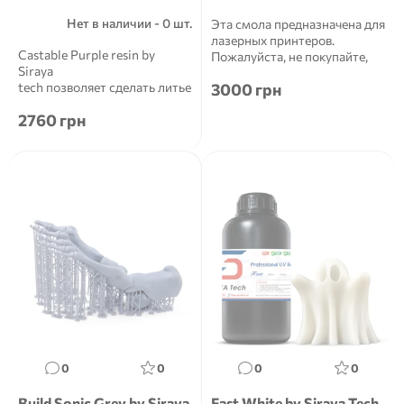
Нет в наличии - 0 шт.
Эта смола предназначена для
лазерных принтеров.
Castable Purple resin by
Пожалуйста, не покупайте,
Siraya
если у вас есть принтер LC...
tech позволяет сделать литье
3000 грн
настолько доступным, что...
2760 грн
0
0
0
0
Build Sonic Grey by Siraya
Fast White by Siraya Tech