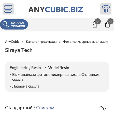
ANY
CUBIC.BIZ
0
КАТАЛОГ
ТОВАРОВ
AnyCubic
/
Каталог продукции
/
Фотополимерные смолы для 3д 
Siraya Tech
Engineering Resin
Model Resin
Выживаемая фотополимерная смола Отливная
смола
Лазерна смола
Стандартный
/
Списком