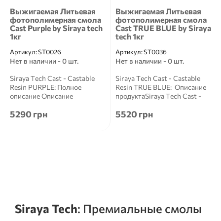
Выжигаемая Литьевая
Выжигаемая Литьевая
фотополимерная смола
фотополимерная смола
Cast Purple by Siraya tech
Cast TRUE BLUE by Siraya
1кг
tech 1кг
Артикул:
ST0026
Артикул:
ST0036
Нет в наличии - 0 шт.
Нет в наличии - 0 шт.
Siraya Tech Cast - Castable
Siraya Tech Cast - Castable
Resin PURPLE: Полное
Resin TRUE BLUE: Описание
описание Описание
продуктаSiraya Tech Cast -
продуктаSiraya Tech Cast -
Castable Res...
5290 грн
5520 грн
Casta...
Siraya Tech
: Премиальные смолы