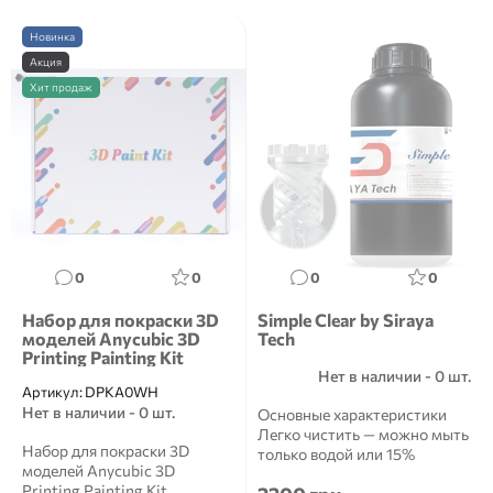
Новинка
Акция
Хит продаж
0
0
0
0
Набор для покраски 3D
Simple Clear by Siraya
моделей Anycubic 3D
Tech
Printing Painting Kit
Нет в наличии - 0 шт.
Артикул:
DPKA0WH
Нет в наличии - 0 шт.
Основные характеристики
Легко чистить — можно мыть
Набор для покраски 3D
только водой или 15%
моделей Anycubic 3D
спиртом.Низкая вязкос...
Printing Painting Kit