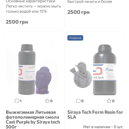
Основные характеристики
быстрой печати и более
Легко чистить — можно мыть
высокого уровня успеха....
только водой или 15%
2500 грн
спиртом.Низкая вязкос...
2500 грн
Новинка
1
0
0
0
Выжигаемая Литьевая
Siraya Tech Form Resin for
фотополимерная смола
SLA
Cast Purple by Siraya tech
500г
Нет в наличии - 0 шт.