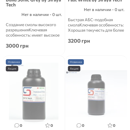
Tech
Нет в наличии - 0 шт.
Нет в наличии - 0 шт.
Быстрая АБС-подобная
Создание смолы высокого
смолаКлючевая особенность:
разрешенияКлючевая
Хорошая текучесть для более
особенность: имеет высокое
быстрой печати и более ...
3200 грн
разрешение и легко
3000 грн
нарезаемые...
Новинка
Новинка
Акция
Акция
0
0
0
0