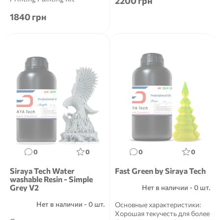
2200 грн
Описание Anycubic 3D
1840 грн
Printing Pa...
0
0
0
0
Siraya Tech Water
Fast Green by Siraya Tech
washable Resin - Simple
Grey V2
Нет в наличии - 0 шт.
Нет в наличии - 0 шт.
Основные характеристики:
Хорошая текучесть для более