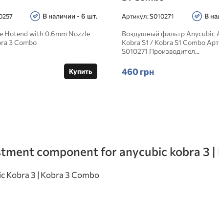
В наличии - 6 шт.
В на
0257
Артикул:
S010271
se Hotend with 0.6mm Nozzle
Воздушный фильтр Anycubic Ai
bra 3 Combo
Kobra S1 / Kobra S1 Combo Арт
S010271 Производител...
460 грн
Купить
stment component for anycubic kobra 3 |
ic Kobra 3 | Kobra 3 Combo