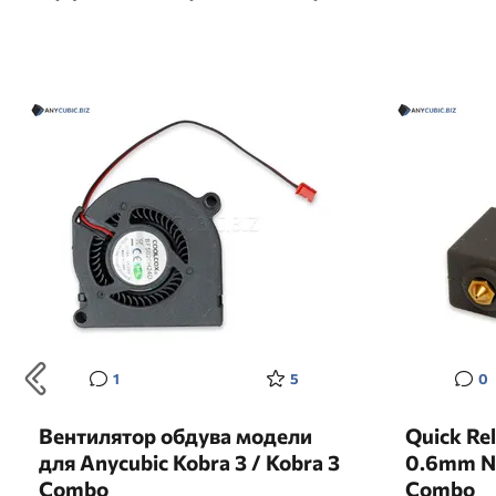
1
5
0
Вентилятор обдува модели
Quick Re
для Anycubic Kobra 3 / Kobra 3
0.6mm No
Combo
Combo