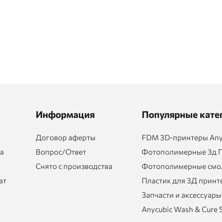
Информация
Популярные кате
Договор аферты
FDM 3D-принтеры Any
та
Вопрос/Ответ
Фотополимерные 3д 
Снято с производства
Фотополимерные смол
ат
Пластик для 3Д принт
Запчасти и аксессуары
Anycubic Wash & Cure 