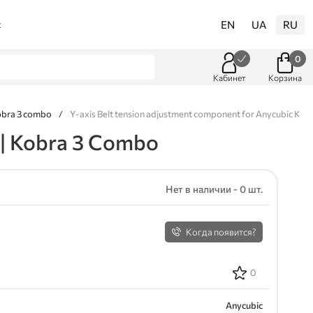
EN
UA
RU
t
0
Кабинет
Корзина
obra 3 combo
/
Y-axis Belt tension adjustment component for Anycubic Kob
 | Kobra 3 Combo
Нет в наличии - 0 шт.
Когда появится?
0
Anycubic