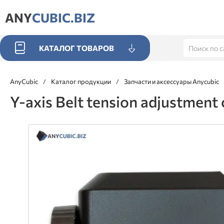
ANY
CUBIC.BIZ
КАТАЛОГ ТОВАРОВ
AnyCubic
/
Каталог продукции
/
Запчасти и аксессуары Anycubic
Y-axis Belt tension adjustmen