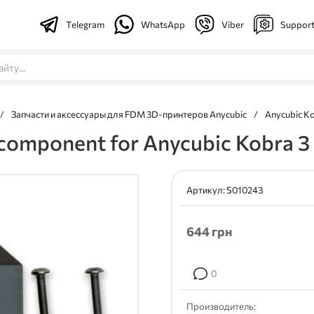
Telegram
WhatsApp
Viber
Suppor
/
Запчасти и аксессуары для FDM 3D-принтеров Anycubic
/
Anycubic K
t component for Anycubic Kobra 3
Артикул:
S010243
644
грн
0
Производитель: