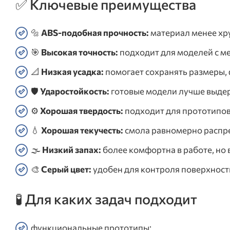
✅ Ключевые преимущества
🔩
ABS-подобная прочность:
материал менее хр
🎯
Высокая точность:
подходит для моделей с м
📐
Низкая усадка:
помогает сохранять размеры,
🛡️
Ударостойкость:
готовые модели лучше выде
⚙️
Хорошая твердость:
подходит для прототипов,
💧
Хорошая текучесть:
смола равномерно распред
🌫️
Низкий запах:
более комфортна в работе, но 
🎨
Серый цвет:
удобен для контроля поверхност
🧪 Для каких задач подходит
функциональные прототипы;