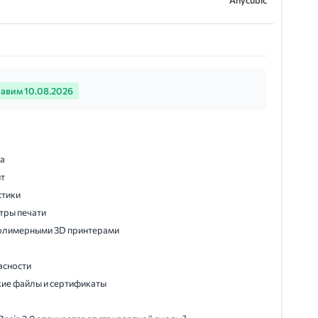
Anycubic
авим 10.08.2026
а
ит
стики
тры печати
олимерными 3D принтерами
асности
ские файлы и сертификаты