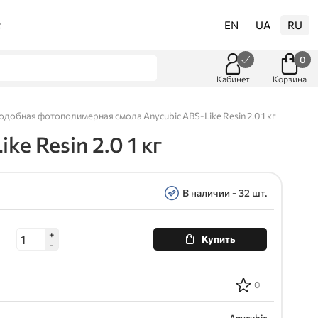
EN
UA
RU
t
0
Кабинет
Корзина
добная фотополимерная смола Anycubic ABS-Like Resin 2.0 1 кг
 Resin 2.0 1 кг
В наличии - 32 шт.
+
Купить
-
0