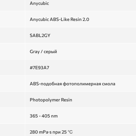
Anycubic
Anycubic ABS-Like Resin 2.0
SABL2GY
Gray / серый
#7E93A7
ABS-подобная фотополимерная смола
Photopolymer Resin
365 - 405 nm
280 mPa·s при 25 ℃