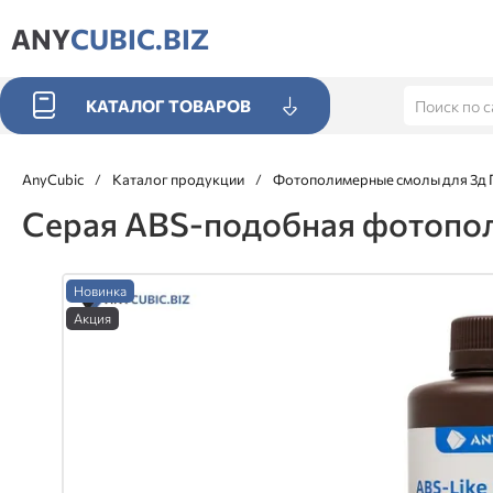
ANY
CUBIC.BIZ
КАТАЛОГ ТОВАРОВ
AnyCubic
/
Каталог продукции
/
Фотополимерные смолы для 3д 
Серая ABS-подобная фотополи
Новинка
Акция