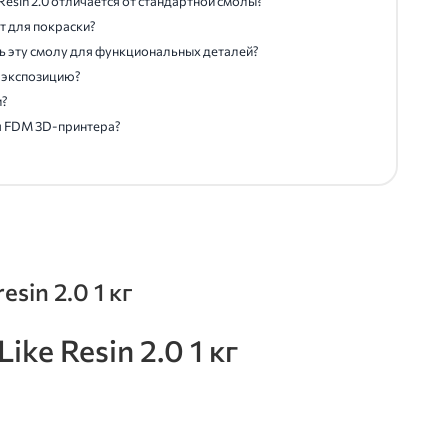
Resin 2.0 отличается от стандартной смолы?
т для покраски?
ь эту смолу для функциональных деталей?
 экспозицию?
и?
я FDM 3D-принтера?
sin 2.0 1 кг
e Resin 2.0 1 кг