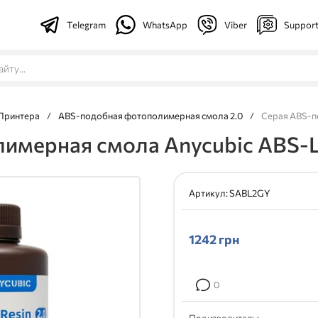
Telegram
WhatsApp
Viber
Suppor
Принтера
/
ABS-подобная фотополимерная смола 2.0
/
Серая ABS-по
мерная смола Anycubic ABS-Like
Артикул:
SABL2GY
1242
грн
0