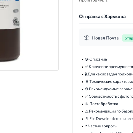
Производитель:
Отправка с Харькова
Новая Почта -
отпр
🧩 Описание
✅ Ключевые преимуществ
🧪 Для каких задач подход
🧬 Технические характери
⚙️ Рекомендуемые параме
✅ Совместимость с фотоп
🔆 Постобработка
⚠️ Рекомендации по безоп
📄 File Download: техниче
❓ Частые вопросы