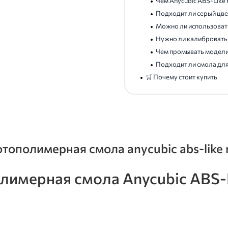
Чем Anycubic ABS-Like 
Подходит ли серый цве
Можно ли использоват
Нужно ли калибровать
Чем промывать модел
Подходит ли смола дл
🛒 Почему стоит купить
полимерная смола anycubic abs-like re
мерная смола Anycubic ABS-Lik