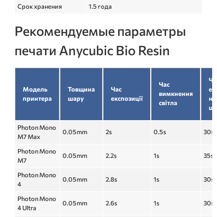
Срок хранения
1.5 года
Рекомендуемые параметры
печати Anycubic Bio Resin
Ча
Час
Модель
Товщина
Час
ек
вимкнення
принтера
шару
експозиції
ни
світла
ша
Photon Mono
0.05mm
2s
0.5s
30s
M7 Max
Photon Mono
0.05mm
2.2s
1s
35s
M7
Photon Mono
0.05mm
2.8s
1s
30s
4
Photon Mono
0.05mm
2.6s
1s
30s
4 Ultra