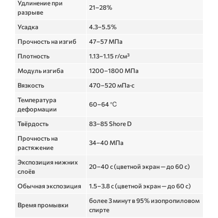
Удлинение при
21–28%
разрыве
Усадка
4.3–5.5%
Прочность на изгиб
47–57 МПа
Плотность
1.13–1.15 г/см³
Модуль изгиба
1200–1800 МПа
Вязкость
470–520 мПа·с
Температура
60–64 ℃
деформации
Твёрдость
83–85 Shore D
Прочность на
34–40 МПа
растяжение
Экспозиция нижних
20–40 с (цветной экран — до 60 с)
слоёв
Обычная экспозиция
1.5–3.8 с (цветной экран — до 60 с)
более 3 минут в 95% изопропиловом
Время промывки
спирте