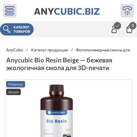
ANY
CUBIC.BIZ
0
КАТАЛОГ
ТОВАРОВ
AnyCubic
/
Каталог продукции
/
Фотополимерные смолы для 3д 
Anycubic Bio Resin Beige — бежевая
экологичная смола для 3D-печати
Новинка
Акция