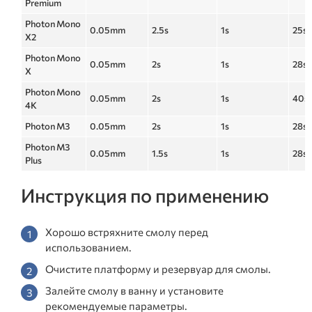
Premium
Photon Mono
0.05mm
2.5s
1s
25s
X2
Photon Mono
0.05mm
2s
1s
28s
X
Photon Mono
0.05mm
2s
1s
40s
4K
Photon M3
0.05mm
2s
1s
28s
Photon M3
0.05mm
1.5s
1s
28s
Plus
Инструкция по применению
Хорошо встряхните смолу перед
использованием.
Очистите платформу и резервуар для смолы.
Залейте смолу в ванну и установите
рекомендуемые параметры.