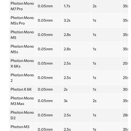
Photon Mono
0.05mm
1.7s
2s
35s
M7 Pro
Photon Mono
0.05mm
3.2s
1s
35s
M5s Pro
Photon Mono
0.05mm
2.8s
1s
35s
M5
Photon Mono
0.05mm
2.8s
1s
35s
M5s
Photon Mono
0.05mm
2.5s
1s
20s
X 6Ks
Photon Mono
0.05mm
2.5s
1s
25s
2
Photon X 6K
0.05mm
2s
1s
30s
Photon Mono
0.05mm
3s
2s
35s
M3 Max
Photon Mono
0.05mm
2.5s
1s
28s
D2
Photon M3
0.05mm
2.5s
1s
35s