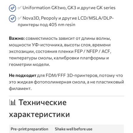
✅ Uniformation GKtwo, GK3 и другие GK series
✅ Nova3D, Peopoly и другие LCD/MSLA/DLP-
принтеры под 405 nm resin
Важно:
совместимость зависит от длины волны,
мощности УФ-источника, высоты слоя, времени
экспозиции, состояния пленки FEP / NFEP / ACF,
температуры смолы, калибровки платформы и
геометрии модели.
Не подходит
для FDM/FFF 3D-принтеров, потому что
это жидкая фотополимерная смола, а не пластиковый
филамент.
📊 Технические
характеристики
Pre-print preparation
Shake well before use