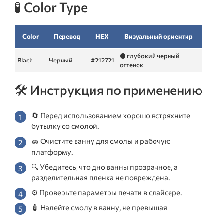
🧪 Color Type
Color
Перевод
HEX
Визуальный ориентир
⚫ глубокий черный
Black
Черный
#212721
оттенок
🛠️ Инструкция по применению
🔄 Перед использованием хорошо встряхните
бутылку со смолой.
🧽 Очистите ванну для смолы и рабочую
платформу.
🔍 Убедитесь, что дно ванны прозрачное, а
разделительная пленка не повреждена.
⚙️ Проверьте параметры печати в слайсере.
🧴 Налейте смолу в ванну, не превышая