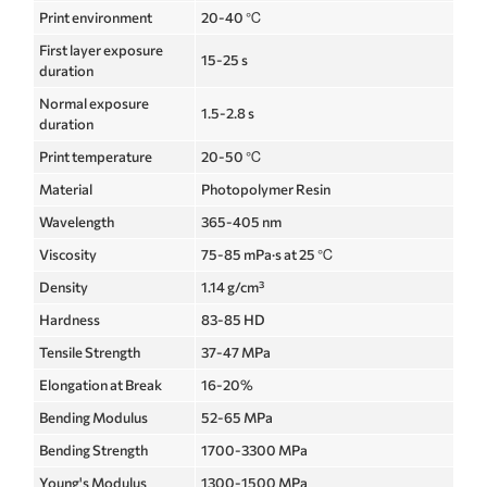
Print environment
20-40 ℃
First layer exposure
15-25 s
duration
Normal exposure
1.5-2.8 s
duration
Print temperature
20-50 ℃
Material
Photopolymer Resin
Wavelength
365-405 nm
Viscosity
75-85 mPa·s at 25 ℃
Density
1.14 g/cm³
Hardness
83-85 HD
Tensile Strength
37-47 MPa
Elongation at Break
16-20%
Bending Modulus
52-65 MPa
Bending Strength
1700-3300 MPa
Young's Modulus
1300-1500 MPa