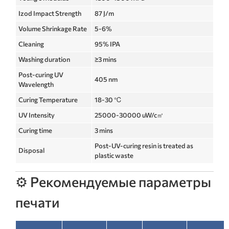
Izod Impact Strength
87 J/m
Volume Shrinkage Rate
5-6%
Cleaning
95% IPA
Washing duration
≥3 mins
Post-curing UV
405 nm
Wavelength
Curing Temperature
18-30 ℃
UV Intensity
25000-30000 uW/c㎡
Curing time
3 mins
Post-UV-curing resin is treated as
Disposal
plastic waste
⚙️ Рекомендуемые параметры
печати