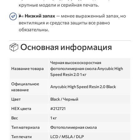
крупные модели и серийная печать.
🌬️
Низкий запах
— менее выраженный запах, но
вентиляция и средства защиты все равно
обязательны.
📦 Основная информация
Черная высокоскоростная
Название товара
фотополимерная смола Anycubic High
Speed Resin 2.0 1 кг
Официальное
Anycubic High Speed Resin 2.0 Black
название
Цвет
Black / Черный
HEX цвета
#212721
Вес
1 кг
Тип материала
Фотополимерная смола
Тип печати
LCD / MSLA / DLP