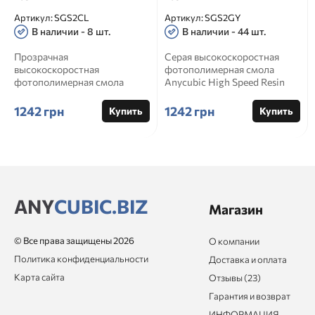
Артикул:
SGS2CL
Артикул:
SGS2GY
В наличии - 8 шт.
В наличии - 44 шт.
Прозрачная
Серая высокоскоростная
высокоскоростная
фотополимерная смола
фотополимерная смола
Anycubic High Speed Resin
Anycubic High Speed Resin
2.0 1 кг ⚙️ Anycubic High Spe...
2.0 1 кг 💎 Anycubic High...
1242 грн
1242 грн
Купить
Купить
ANY
CUBIC.BIZ
Магазин
© Все права защищены 2026
О компании
Политика конфиденциальности
Доставка и оплата
Карта сайта
Отзывы (23)
Гарантия и возврат
ИНФОРМАЦИЯ