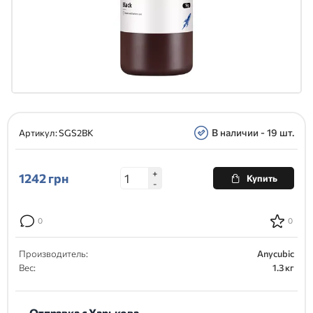
В наличии - 19 шт.
Артикул:
SGS2BK
+
1242
грн
Купить
-
0
0
Производитель:
Anycubic
Вес:
1.3 кг
Отправка с Харькова