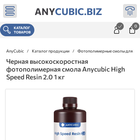
ANY
CUBIC.BIZ
0
КАТАЛОГ
ТОВАРОВ
AnyCubic
/
Каталог продукции
/
Фотополимерные смолы для 3д 
Черная высокоскоростная
фотополимерная смола Anycubic High
Speed Resin 2.0 1 кг