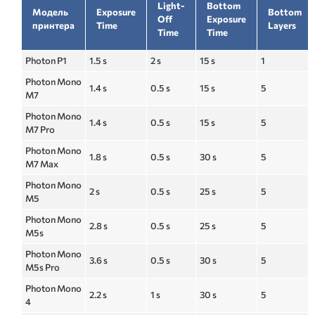
Light-
Bottom
Модель
Exposure
Bottom
Off
Exposure
принтера
Time
Layers
Time
Time
Photon P1
1.5 s
2 s
15 s
1
Photon Mono
1.4 s
0.5 s
15 s
5
M7
Photon Mono
1.4 s
0.5 s
15 s
5
M7 Pro
Photon Mono
1.8 s
0.5 s
30 s
5
M7 Max
Photon Mono
2 s
0.5 s
25 s
5
M5
Photon Mono
2.8 s
0.5 s
25 s
5
M5s
Photon Mono
3.6 s
0.5 s
30 s
5
M5s Pro
Photon Mono
2.2 s
1 s
30 s
5
4