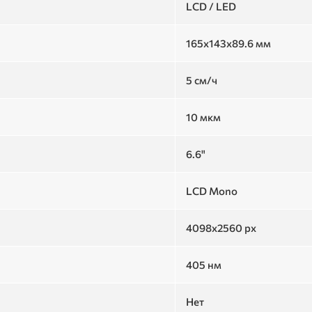
LCD / LED
165х143х89.6 мм
5 см/ч
10 мкм
6.6"
LCD Mono
4098х2560 px
405 нм
Нет