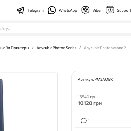
Telegram
WhatsApp
Viber
Suppor
ые 3д Принтеры
/
Anycubic Photon Series
/
Anycubic Photon Mono 2
Артикул:
PM2AOBK
15540 грн
10120
грн
1