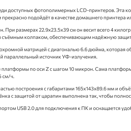
среди доступных фотополимерных LCD-принтеров. Эта 
 прекрасно подойдёт в качестве домашнего принтера и
 При размерах 22.9х23.5х39 см он весит всего 4 килогр
ным съёмным колпаком, обеспечивающим надёжную защит
хромной матрицей с диагональю 6.6 дюйма, которая о
ый параллельный источник УФ-излучения.
латформы по оси Z с шагом 10 микрон. Сама платформ
 см/ч.
астью построения с габаритами 165х143х89.6 мм и объё
ёнка с защитой от царапин выполнена так, чтобы полно
портом USB 2.0 для подключения к ПК и оснащается у