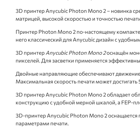
3D принтер Anycubic Photon Mono 2 – новинка 
матрицей, высокой скоростью и точностью печати
Принтер Photon Mono 2 по-настоящему компактен.
него классический для Anycubic дизайн с удоб
3D принтер
Anycubic Photon Mono 2
оснащён моно
пикселей. Для засветки применяется эффективн
Двойные направляющие обеспечивают движение п
Максимальная скорость печати может достигать 5
3D принтер Anycubic Photon Mono 2 обладает обл
конструкцию с удобной мерной шкалой, а FEP-пл
3D-принтер Anycubic Photon Mono 2 оснащается 
параметрами печати.