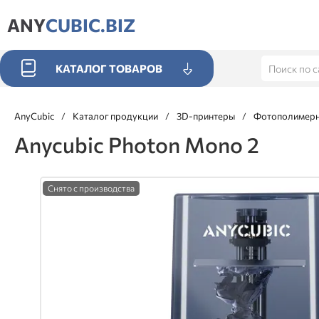
ANY
CUBIC.BIZ
КАТАЛОГ ТОВАРОВ
AnyCubic
/
Каталог продукции
/
3D-принтеры
/
Фотополимерн
Anycubic Photon Mono 2
Снято с производства