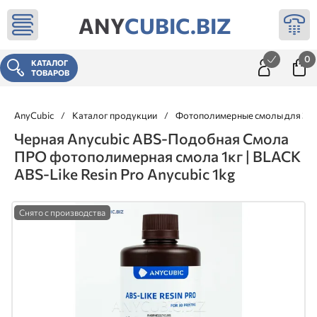
ANY
CUBIC.BIZ
0
КАТАЛОГ
ТОВАРОВ
AnyCubic
/
Каталог продукции
/
Фотополимерные смолы для 3д 
Черная Anycubic ABS-Подобная Смола
ПРО фотополимерная смола 1кг | BLACK
ABS-Like Resin Pro Anycubic 1kg
Снято с производства