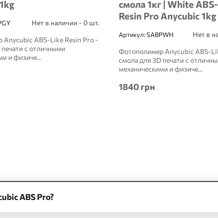
 1kg
смола 1кг | White ABS-
Resin Pro Anycubic 1kg
Нет в наличии - 0 шт.
PGY
Нет в н
Артикул:
SABPWH
Anycubic ABS-Like Resin Pro -
 печати с отличными
Фотополимер Anycubic ABS-Lik
и и физиче...
смола для 3D печати с отличн
механическими и физиче...
1840 грн
ubic ABS Pro?