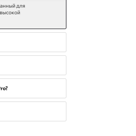
танный для
 высокой
ro?