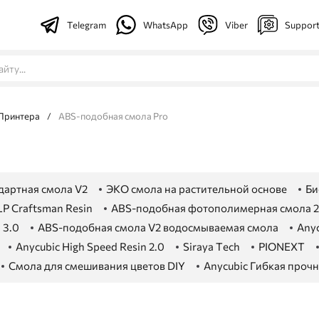
Telegram
WhatsApp
Viber
Suppor
Принтера
/
ABS-подобная смола Pro
дартная смола V2
ЭКО смола на растительной основе
Би
P Craftsman Resin
ABS-подобная фотополимерная смола 2
 3.0
ABS-подобная смола V2 водосмываемая смола
Anyc
Anycubic High Speed Resin 2.0
Siraya Tech
PIONEXT
Смола для смешивания цветов DIY
Anycubic Гибкая прочн