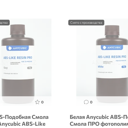
дства
Снято с производства
0
0
S-Подобная Смола
Белая Anycubic ABS-
Anycubic ABS-Like
Смола ПРО фотополи