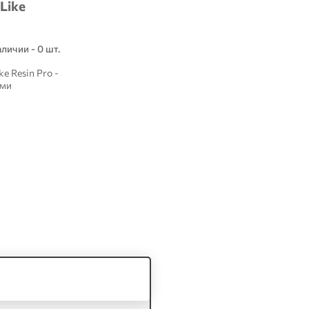
Like
аличии - 0 шт.
e Resin Pro -
ыми