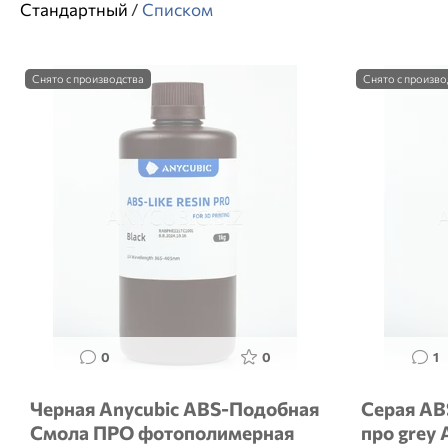
Стандартный
/
Списком
Снято с производства
Снято с произво
0
0
1
Черная Anycubic ABS-Подобная
Серая AB
Смола ПРО фотополимерная
про grey 