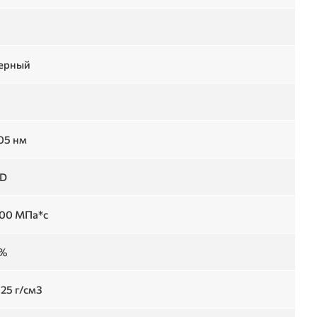
ерный
405 нм
 D
500 МПа*с
0%
1.25 г/см3