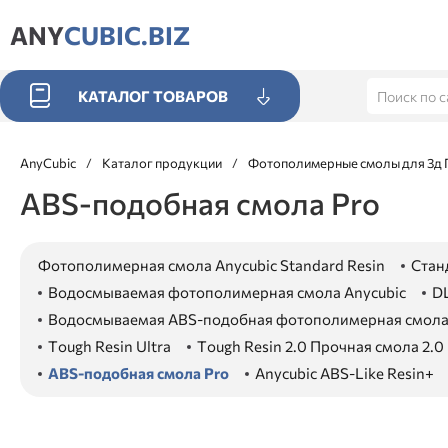
ANY
CUBIC.BIZ
КАТАЛОГ ТОВАРОВ
AnyCubic
/
Каталог продукции
/
Фотополимерные смолы для 3д 
ABS-подобная смола Pro
Фотополимерная смола Anycubic Standard Resin
Стан
Водосмываемая фотополимерная смола Anycubic
DL
Водосмываемая ABS-подобная фотополимерная смола
Tough Resin Ultra
Tough Resin 2.0 Прочная смола 2.0
ABS-подобная смола Pro
Anycubic ABS-Like Resin+