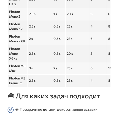
Ultra
Photon
2.5 s
1 s
20 s
5
6 
Mono 2
Photon
2.5 s
0.5 s
25 s
4
8 
Mono X2
Photon
2 s
0.5 s
23 s
6
8 
Mono X 6K
Photon
Mono
2.5 s
0.5 s
20 s
5
8 
X6Ks
Photon M3
3 s
2 s
25 s
6
10
Max
Photon M3
2.5 s
0.5 s
25 s
4
8 
Premium
🧰 Для каких задач подходит
💎 Прозрачные детали, декоративные вставки,