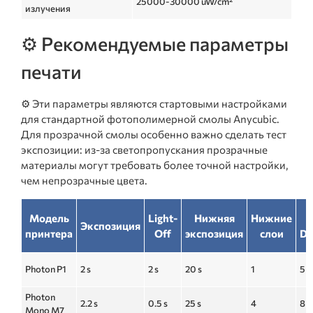
25000-30000 uW/cm²
излучения
⚙️ Рекомендуемые параметры
печати
⚙️ Эти параметры являются стартовыми настройками
для стандартной фотополимерной смолы Anycubic.
Для прозрачной смолы особенно важно сделать тест
экспозиции: из-за светопропускания прозрачные
материалы могут требовать более точной настройки,
чем непрозрачные цвета.
Модель
Light-
Нижняя
Нижние
Z
Экспозиция
принтера
Off
экспозиция
слои
Di
Photon P1
2 s
2 s
20 s
1
5 
Photon
2.2 s
0.5 s
25 s
4
8 
Mono M7