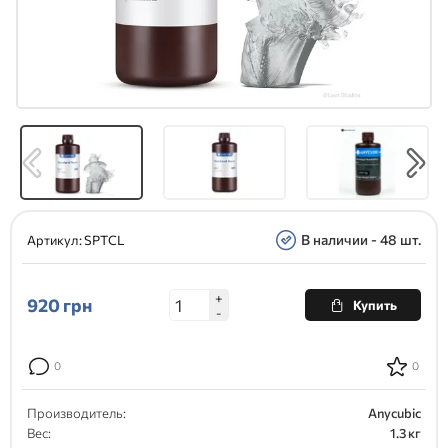
В наличии - 48 шт.
Артикул:
SPTCL
+
920
грн
Купить
-
0
0
Производитель:
Anycubic
Вес:
1.3 кг