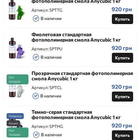
фотополимерная смола Anycubic 1 кг
920 грн
Артикул:
SPTTG
В наличии
Купить
Фиолетовая стандартная
фотополимерная смола Anycubic 1 кг
920 грн
Артикул:
SPTPU
В наличии
Купить
Прозрачная стандартная фотополимерная
Хит
смола Anycubic 1 кг
продаж
920 грн
Артикул:
SPTCL
В наличии
Купить
Темно-серая стандартная
Новинка
фотополимерная смола Anycubic 1 кг
Акция
920 грн
Артикул:
SPTHG
Хит
В наличии
продаж
Купить