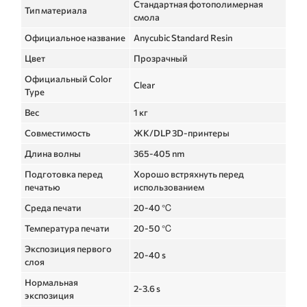
Стандартная фотополимерная
Тип материала
смола
Официальное название
Anycubic Standard Resin
Цвет
Прозрачный
Официальный Color
Clear
Type
Вес
1 кг
Совместимость
ЖК/DLP 3D-принтеры
Длина волны
365-405 nm
Подготовка перед
Хорошо встряхнуть перед
печатью
использованием
Среда печати
20-40 ℃
Температура печати
20-50 ℃
Экспозиция первого
20-40 s
слоя
Нормальная
2-3.6 s
экспозиция