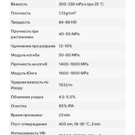
Вязкость
200-230 mPa·s при 25 ℃
Плотность
1.13 g/cm³
Твердость
84-86 HD
Прочность при
40-50 MPa
растяжении
Удлинение при разрыве
12-16%
Модуль изгиба
50-60 MPa
Прочность на изгиб
1400-1600 MPa
Модуль Юнга
1600-1800 MPa
Ударная вязкость по
103 J/m
Изоду
Объемная усадка
4.5-5.5%
Очистка
95% IPA
Время промывки
≥3 min
Пост-отверждение
405 nm, 18-30 ℃, 3 min
Интенсивность УФ-