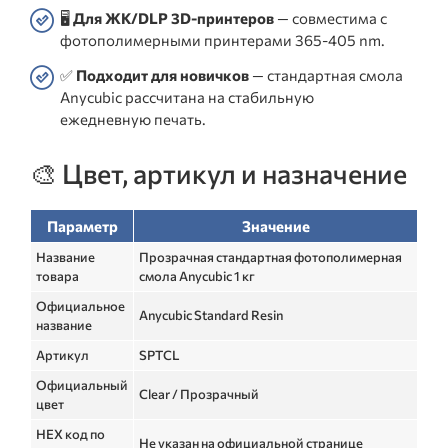
🖥️
Для ЖК/DLP 3D-принтеров
— совместима с
фотополимерными принтерами 365-405 nm.
✅
Подходит для новичков
— стандартная смола
Anycubic рассчитана на стабильную
ежедневную печать.
🎨 Цвет, артикул и назначение
Параметр
Значение
Название
Прозрачная стандартная фотополимерная
товара
смола Anycubic 1 кг
Официальное
Anycubic Standard Resin
название
Артикул
SPTCL
Официальный
Clear / Прозрачный
цвет
HEX код по
Не указан на официальной странице