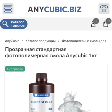
ANY
CUBIC.BIZ
0
КАТАЛОГ
ТОВАРОВ
AnyCubic
/
Каталог продукции
/
Фотополимерные смолы для 3д 
Прозрачная стандартная
фотополимерная смола Anycubic 1 кг
Хит продаж