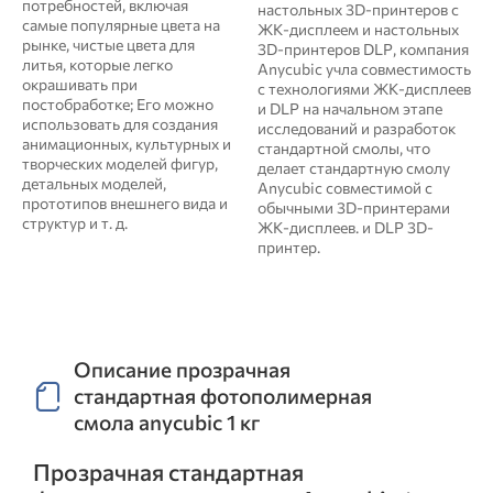
потребностей, включая
настольных 3D-принтеров с
самые популярные цвета на
ЖК-дисплеем и настольных
рынке, чистые цвета для
3D-принтеров DLP, компания
литья, которые легко
Anycubic учла совместимость
окрашивать при
с технологиями ЖК-дисплеев
постобработке; Его можно
и DLP на начальном этапе
использовать для создания
исследований и разработок
анимационных, культурных и
стандартной смолы, что
творческих моделей фигур,
делает стандартную смолу
детальных моделей,
Anycubic совместимой с
прототипов внешнего вида и
обычными 3D-принтерами
структур и т. д.
ЖК-дисплеев. и DLP 3D-
принтер.
Описание прозрачная
стандартная фотополимерная
смола anycubic 1 кг
Прозрачная стандартная