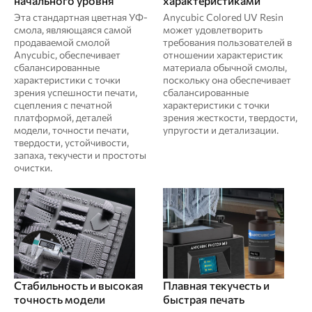
начального уровня
характеристиками
Эта стандартная цветная УФ-
Anycubic Colored UV Resin
смола, являющаяся самой
может удовлетворить
продаваемой смолой
требования пользователей в
Anycubic, обеспечивает
отношении характеристик
сбалансированные
материала обычной смолы,
характеристики с точки
поскольку она обеспечивает
зрения успешности печати,
сбалансированные
сцепления с печатной
характеристики с точки
платформой, деталей
зрения жесткости, твердости,
модели, точности печати,
упругости и детализации.
твердости, устойчивости,
запаха, текучести и простоты
очистки.
Стабильность и высокая
Плавная текучесть и
точность модели
быстрая печать