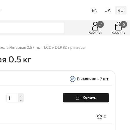
EN
UA
RU
t
0
Кабинет
Корзина
ола Янтарная 0.5 кг для LCD и DLP 3D принтера
я 0.5 кг
В наличии - 7 шт.
+
Купить
-
0