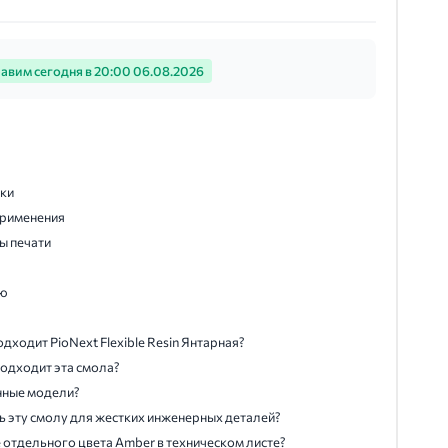
авим сегодня в 20:00 06.08.2026
ики
применения
ы печати
ию
дходит PioNext Flexible Resin Янтарная?
подходит эта смола?
нные модели?
 эту смолу для жестких инженерных деталей?
 отдельного цвета Amber в техническом листе?