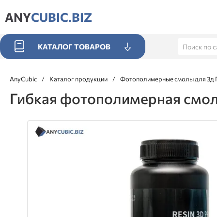
ANY
CUBIC.BIZ
КАТАЛОГ ТОВАРОВ
AnyCubic
/
Каталог продукции
/
Фотополимерные смолы для 3д 
Гибкая фотополимерная смола 