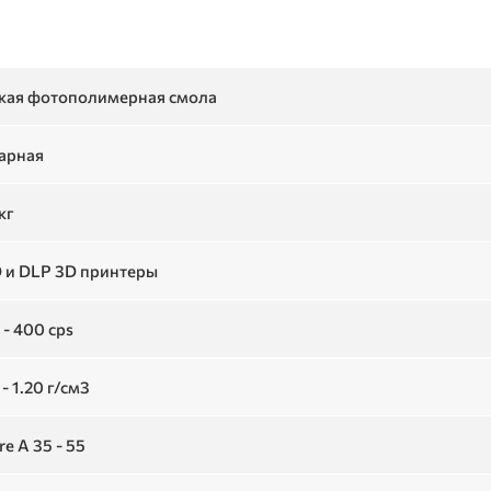
кая фотополимерная смола
арная
кг
 и DLP 3D принтеры
 - 400 cps
 - 1.20 г/см3
re A 35 - 55