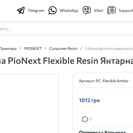
Telegram
WhatsApp
Viber
Suppor
Принтера
/
PIONEXT
/
Consumer Resin
/
Гибкая фотополимерная см
PioNext Flexible Resin Янтарна
Артикул:
PC-Flexible Amber
1012
грн
0
Отправка с Харькова