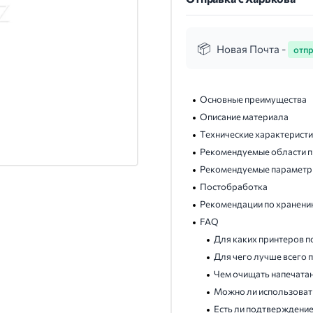
Новая Почта -
отпр
Основные преимущества
Описание материала
Технические характерист
Рекомендуемые области 
Рекомендуемые параметр
Постобработка
Рекомендации по хранен
FAQ
Для каких принтеров по
Для чего лучше всего 
Чем очищать напечата
Можно ли использовать
Есть ли подтверждение