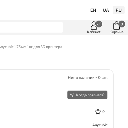
EN
UA
RU
t
0
Кабинет
Корзина
ycubic 1.75 мм 1 кг для 3D принтера
Нет в наличии - 0 шт.
Когда появится?
0
Anycubic