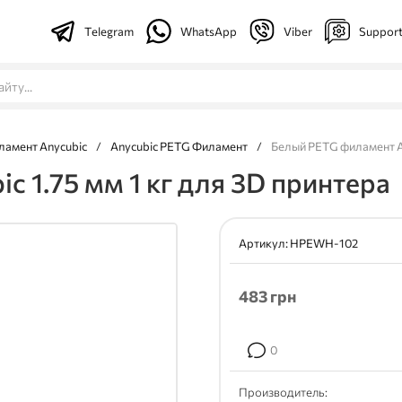
Telegram
WhatsApp
Viber
Suppor
ламент Anycubic
/
Anycubic PETG Филамент
/
Белый PETG филамент An
 1.75 мм 1 кг для 3D принтера
Артикул:
HPEWH-102
483
грн
0
Производитель: