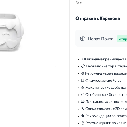
Вес:
Отправка с Харькова
Новая Почта -
отпр
⭐ Ключевые преимуществ
📋 Технические характери
⚙️ Рекомендуемые параме
📊 Физические свойства
💪 Механические свойства
⚪ Особенности белого цв
🧩 Для каких задач подхо
🔧 Совместимость с 3D пр
🛠️ Рекомендации по печат
📦 Рекомендации по хран