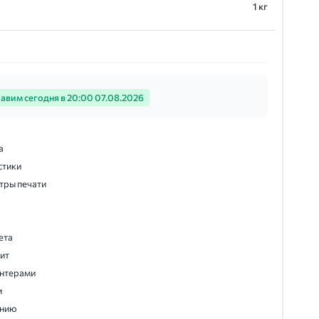
1 кг
авим сегодня в 20:00 07.08.2026
а
стики
тры печати
ета
дит
интерами
и
ению