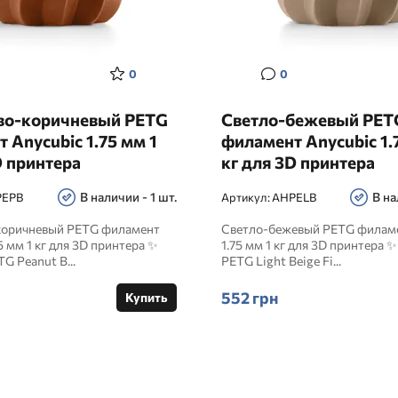
0
0
во-коричневый PETG
Светло-бежевый PET
 Anycubic 1.75 мм 1
филамент Anycubic 1.
D принтера
кг для 3D принтера
В наличии - 1 шт.
В на
PEPB
Артикул:
AHPELB
коричневый PETG филамент
Светло-бежевый PETG филаме
5 мм 1 кг для 3D принтера ✨
1.75 мм 1 кг для 3D принтера 
G Peanut B...
PETG Light Beige Fi...
552 грн
Купить