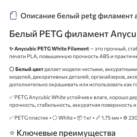
Описание белый petg филамент an
Белый PETG филамент Anycubi
✨ Anycubic PETG White Filament
— это прочный, ст
печати PLA, повышенную прочность ABS и практичн
⚪ Белый цвет
делает модели чистыми, аккуратными
моделей, декоративных деталей, органайзеров, акс
дополнительно окрашивать или использовать как г
✅ PETG Anycubic White устойчив к влаге, хорошо 
прочность, стабильность, аккуратная поверхность 
✅ PETG пластик • ⚪ White • 📦 1 кг • 📏 1.75 мм • ⚙️ 2
⭐ Ключевые преимущества