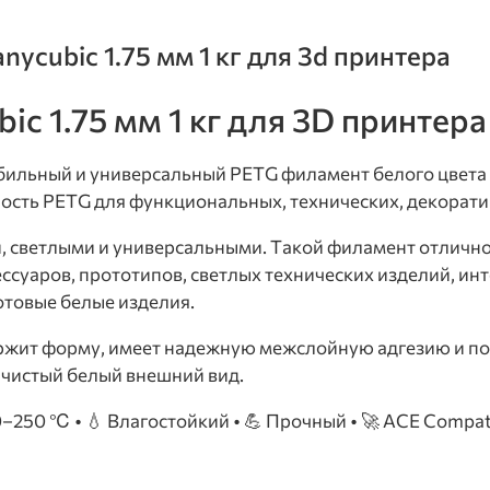
ycubic 1.75 мм 1 кг для 3d принтера
c 1.75 мм 1 кг для 3D принтера
абильный и универсальный PETG филамент белого цвета 
ость PETG для функциональных, технических, декорати
, светлыми и универсальными. Такой филамент отлично 
ессуаров, прототипов, светлых технических изделий, и
отовые белые изделия.
держит форму, имеет надежную межслойную адгезию и п
и чистый белый внешний вид.
30–250 ℃ • 💧 Влагостойкий • 💪 Прочный • 🚀 ACE Compatible