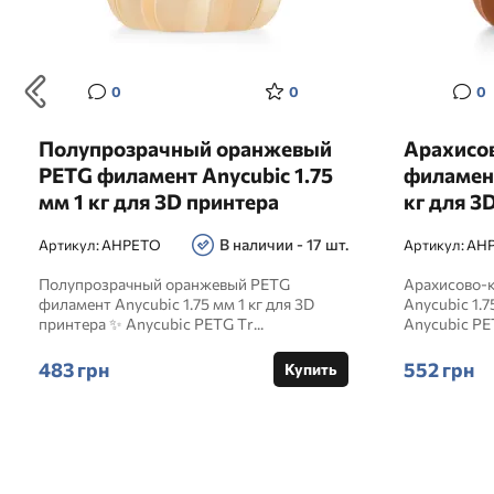
0
0
0
Полупрозрачный оранжевый
Арахисо
PETG филамент Anycubic 1.75
филамент
мм 1 кг для 3D принтера
кг для 3
В наличии - 17 шт.
Артикул:
AHPETO
Артикул:
AH
Полупрозрачный оранжевый PETG
Арахисово-
филамент Anycubic 1.75 мм 1 кг для 3D
Anycubic 1.7
принтера ✨ Anycubic PETG Tr...
Anycubic PET
483 грн
552 грн
Купить