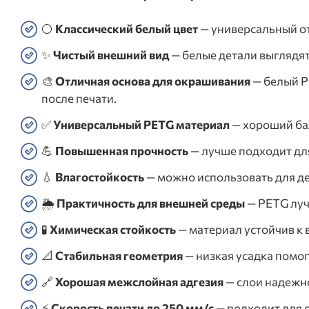
⚪
Классический белый цвет
— универсальный от
✨
Чистый внешний вид
— белые детали выглядят
🎨
Отличная основа для окрашивания
— белый P
после печати.
✅
Универсальный PETG материал
— хороший бал
💪
Повышенная прочность
— лучше подходит дл
💧
Влагостойкость
— можно использовать для де
🌦️
Практичность для внешней среды
— PETG луч
🧪
Химическая стойкость
— материал устойчив к 
📐
Стабильная геометрия
— низкая усадка помог
🔗
Хорошая межслойная адгезия
— слои надежно
⚡
Скорость печати до 250 мм/с
— подходит для 