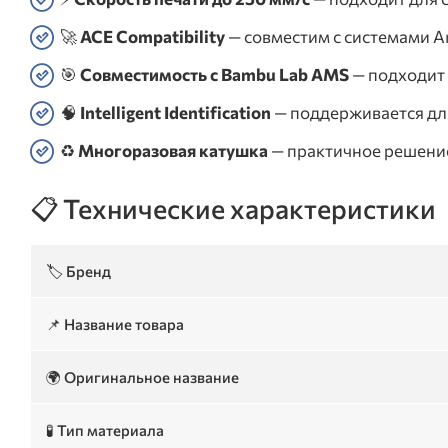
🚀
ACE Compatibility
— совместим с системами An
🎯
Совместимость с Bambu Lab AMS
— подходит 
🧠
Intelligent Identification
— поддерживается для
♻️
Многоразовая катушка
— практичное решение
📋 Технические характеристики
🏷️ Бренд
📌 Название товара
🌍 Оригинальное название
🧪 Тип материала