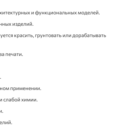
рхитектурных и функциональных моделей.
нных изделий.
ется красить, грунтовать или дорабатывать
ва печати.
.
чном применении.
и слабой химии.
и.
елий.