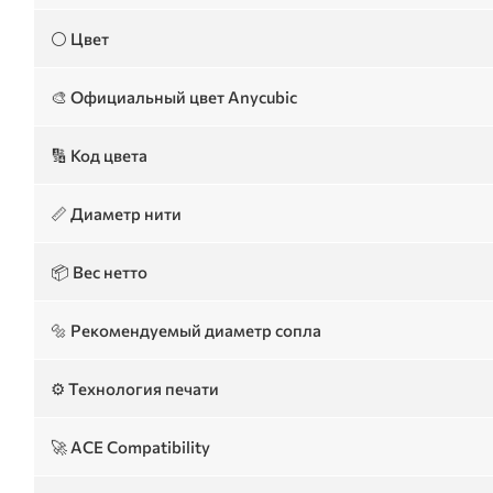
⚪ Цвет
🎨 Официальный цвет Anycubic
🔢 Код цвета
📏 Диаметр нити
📦 Вес нетто
🔩 Рекомендуемый диаметр сопла
⚙️ Технология печати
🚀 ACE Compatibility