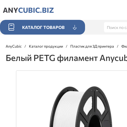
ANY
CUBIC.BIZ
КАТАЛОГ ТОВАРОВ
AnyCubic
/
Каталог продукции
/
Пластик для 3Д принтера
/
Фи
Белый PETG филамент Anycubic