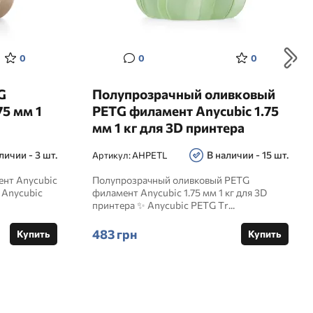
0
0
0
G
Полупрозрачный оливковый
75 мм 1
PETG филамент Anycubic 1.75
мм 1 кг для 3D принтера
личии - 3 шт.
В наличии - 15 шт.
Артикул:
AHPETL
нт Anycubic
Полупрозрачный оливковый PETG
✨ Anycubic
филамент Anycubic 1.75 мм 1 кг для 3D
принтера ✨ Anycubic PETG Tr...
483 грн
Купить
Купить