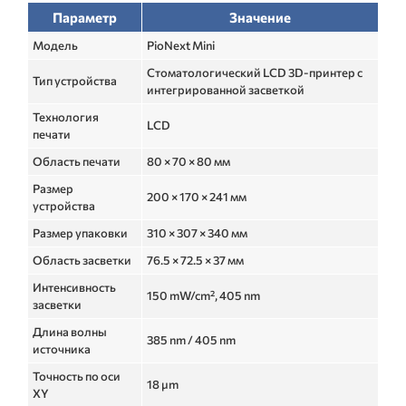
Параметр
Значение
Модель
PioNext Mini
Стоматологический LCD 3D-принтер с
Тип устройства
интегрированной засветкой
Технология
LCD
печати
Область печати
80 × 70 × 80 мм
Размер
200 × 170 × 241 мм
устройства
Размер упаковки
310 × 307 × 340 мм
Область засветки
76.5 × 72.5 × 37 мм
Интенсивность
150 mW/cm², 405 nm
засветки
Длина волны
385 nm / 405 nm
источника
Точность по оси
18 μm
XY