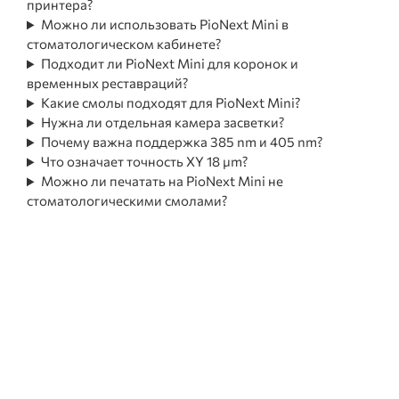
принтера?
Можно ли использовать PioNext Mini в
стоматологическом кабинете?
Подходит ли PioNext Mini для коронок и
временных реставраций?
Какие смолы подходят для PioNext Mini?
Нужна ли отдельная камера засветки?
Почему важна поддержка 385 nm и 405 nm?
Что означает точность XY 18 μm?
Можно ли печатать на PioNext Mini не
стоматологическими смолами?