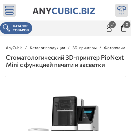
ANY
CUBIC.BIZ
0
КАТАЛОГ
ТОВАРОВ
AnyCubic
/
Каталог продукции
/
3D-принтеры
/
Фотополимерн
Стоматологический 3D-принтер PioNext
Mini с функцией печати и засветки