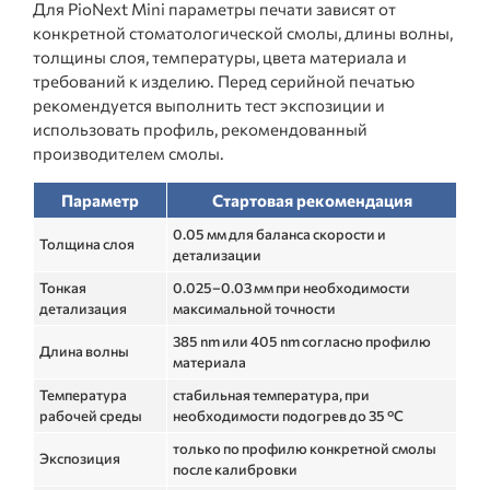
Для PioNext Mini параметры печати зависят от
конкретной стоматологической смолы, длины волны,
толщины слоя, температуры, цвета материала и
требований к изделию. Перед серийной печатью
рекомендуется выполнить тест экспозиции и
использовать профиль, рекомендованный
производителем смолы.
Параметр
Стартовая рекомендация
0.05 мм для баланса скорости и
Толщина слоя
детализации
Тонкая
0.025–0.03 мм при необходимости
детализация
максимальной точности
385 nm или 405 nm согласно профилю
Длина волны
материала
Температура
стабильная температура, при
рабочей среды
необходимости подогрев до 35 °C
только по профилю конкретной смолы
Экспозиция
после калибровки