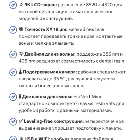
🔬 9K LCD-экран:
разрешение 8520 × 4320 для
высокой детализации стоматологических
моделей и конструкций.
🎯 Точность XY 18 μm:
мелкий пиксель
помогает передавать тонкие края, контактные
зоны и мелкие элементы.
💡 Двойная длина волны:
поддержка 385 nm и
405 nm расширяет совместимость с dental resin.
🌡️ Подогреваемая камера:
рабочая среда может
нагреваться до 35 °C для лучшей текучести
смолы и более ровных слоев.
🧪 Две ванны для смолы:
PioNext Mini
стандартно комплектуется двумя resin vats для
удобной работы с разными материалами.
✅ Leveling-free конструкция:
четырехточечное
выравнивание упрощает подготовку к печати.
📡 USB и WiFi:
удобная передача файлов в