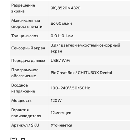
Разрешение
9K, 8520 × 4320
экрана
Максимальная
до 60 мм/ч
скорость печати
Толщина слоя
0.01–0.1 мм
3.97″ цветной емкостный сенсорный
Сенсорный экран
экран
Передача данных
USB / WiFi
Программное
PioCreat Box / CHITUBOX Dental
обеспечение
Входное
100–240V, 50/60Hz
напряжение
Мощность
120W
Гарантия
12 месяцев
производителя
Артикул / SKU
Уточняется