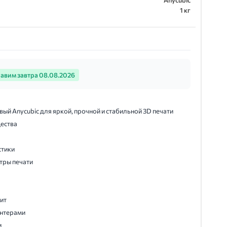
Anycubic
1 кг
авим завтра 08.08.2026
й Anycubic для яркой, прочной и стабильной 3D печати
щества
стики
тры печати
дит
интерами
и