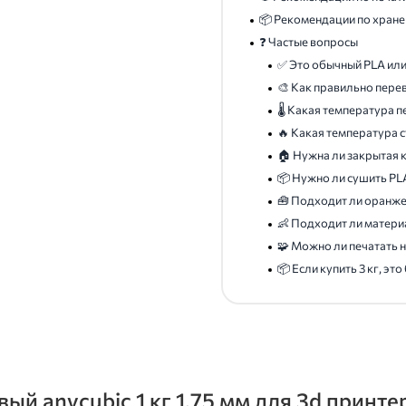
📦 Рекомендации по хран
❓ Частые вопросы
✅ Это обычный PLA ил
🎨 Как правильно пере
🌡️ Какая температура 
🔥 Какая температура 
🏠 Нужна ли закрытая 
📦 Нужно ли сушить PL
🧰 Подходит ли оранж
👶 Подходит ли матери
🧩 Можно ли печатать на
📦 Если купить 3 кг, эт
й anycubic 1 кг 1.75 мм для 3d принте