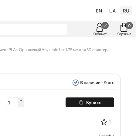
EN
UA
RU
t
0
Кабинет
Корзина
ент PLA+ Оранжевый Anycubic 1 кг 1.75 мм для 3D принтера
В наличии - 9 шт.
+
Купить
-
0