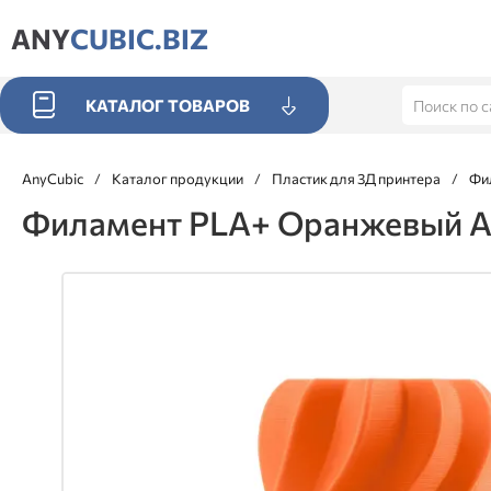
ANY
CUBIC.BIZ
КАТАЛОГ ТОВАРОВ
AnyCubic
/
Каталог продукции
/
Пластик для 3Д принтера
/
Фи
Филамент PLA+ Оранжевый A