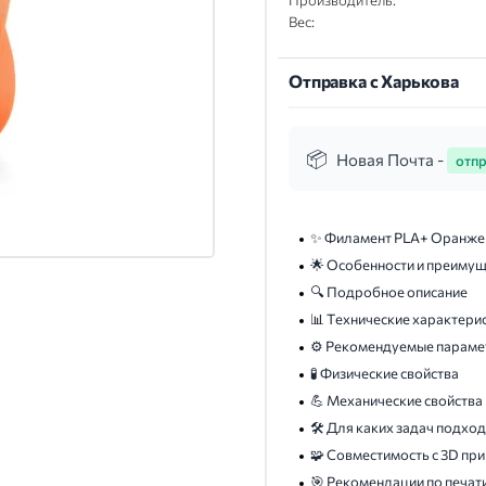
Производитель:
Вес:
Отправка с Харькова
Новая Почта -
отпр
✨ Филамент PLA+ Оранжевы
🌟 Особенности и преиму
🔍 Подробное описание
📊 Технические характери
⚙️ Рекомендуемые параме
🧪 Физические свойства
💪 Механические свойства
🛠️ Для каких задач подхо
🧩 Совместимость с 3D пр
🎯 Рекомендации по печат