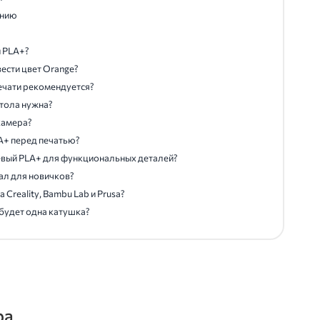
ению
и PLA+?
вести цвет Orange?
печати рекомендуется?
стола нужна?
камера?
A+ перед печатью?
евый PLA+ для функциональных деталей?
ал для новичков?
 Creality, Bambu Lab и Prusa?
о будет одна катушка?
ра