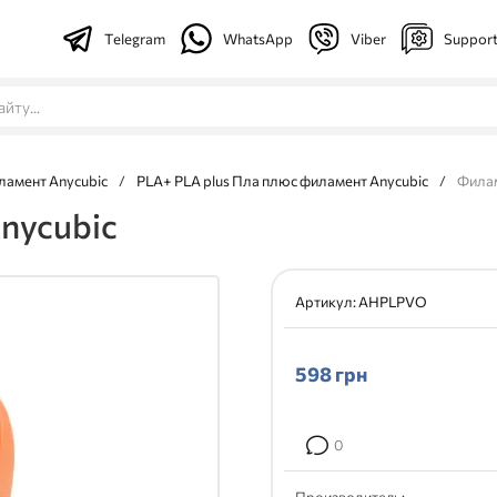
Telegram
WhatsApp
Viber
Suppor
ламент Anycubic
/
PLA+ PLA plus Пла плюс филамент Anycubic
/
Филам
nycubic
Артикул:
AHPLPVO
598
грн
0