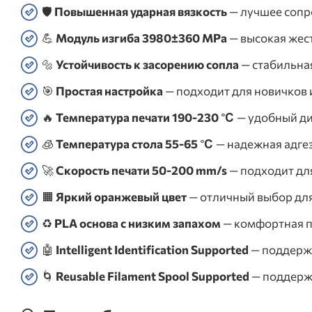
🛡️
Повышенная ударная вязкость
— лучшее сопр
💪
Модуль изгиба 3980±360 MPa
— высокая жест
🔩
Устойчивость к засорению сопла
— стабильная
🎯
Простая настройка
— подходит для новичков 
🔥
Температура печати 190-230 ℃
— удобный ди
🧊
Температура стола 55-65 ℃
— надежная адгез
🚀
Скорость печати 50-200 mm/s
— подходит дл
🟧
Яркий оранжевый цвет
— отличный выбор для
♻️
PLA основа с низким запахом
— комфортная п
🤖
Intelligent Identification Supported
— поддержк
🌀
Reusable Filament Spool Supported
— поддерж