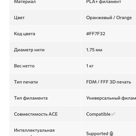
Материал
PLA+ филамент
Цвет
Оранжевый / Orange
Код цвета
#FF7F32
Диаметр нити
1.75 мм
Вес нетто
1 кг
Тип печати
FDM / FFF 3D печать
Тип филамента
Универсальный филамен
Совместимость ACE
Compatible ✅
Интеллектуальная
Supported 🤖