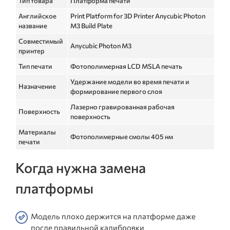
Тип товара
Платформа печати
Английское
Print Platform for 3D Printer Anycubic Photon
название
M3 Build Plate
Совместимый
Anycubic Photon M3
принтер
Тип печати
Фотополимерная LCD MSLA печать
Удержание модели во время печати и
Назначение
формирование первого слоя
Лазерно гравированная рабочая
Поверхность
поверхность
Материалы
Фотополимерные смолы 405 нм
печати
Когда нужна замена
платформы
Модель плохо держится на платформе даже
после правильной калибровки