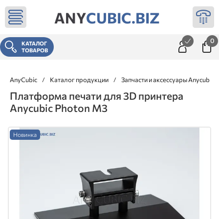
ANY
CUBIC.BIZ
0
КАТАЛОГ
ТОВАРОВ
AnyCubic
/
Каталог продукции
/
Запчасти и аксессуары Anycubic
Платформа печати для 3D принтера
Anycubic Photon M3
Новинка