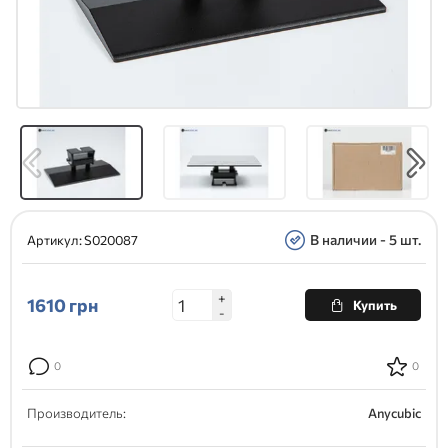
В наличии - 5 шт.
Артикул:
S020087
+
1610
грн
Купить
-
0
0
Производитель:
Anycubic