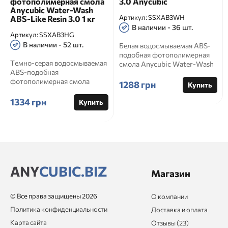
фотополимерная смола
3.0 Anycubic
Anycubic Water-Wash
Артикул:
SSXAB3WH
ABS-Like Resin 3.0 1 кг
В наличии - 36 шт.
Артикул:
SSXAB3HG
В наличии - 52 шт.
Белая водосмываемая ABS-
подобная фотополимерная
Темно-серая водосмываемая
смола Anycubic Water-Wash
ABS-подобная
ABS-Like Resin 3.0 1 кг A...
фотополимерная смола
1288 грн
Купить
Anycubic Water-Wash ABS-
Like Resin 3.0 1...
1334 грн
Купить
ANY
CUBIC.BIZ
Магазин
© Все права защищены 2026
О компании
Политика конфиденциальности
Доставка и оплата
Карта сайта
Отзывы (23)