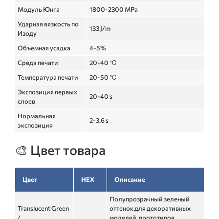
Модуль Юнга
1800-2300 MPa
Ударная вязкость по
133 J/m
Изоду
Объемная усадка
4-5%
Среда печати
20-40 ℃
Температура печати
20-50 ℃
Экспозиция первых
20-40 s
слоев
Нормальная
2-3.6 s
экспозиция
🎨 Цвет товара
Цвет
HEX
Описание
Полупрозрачный зеленый
Translucent Green
оттенок для декоративных
/
моделей, прототипов,