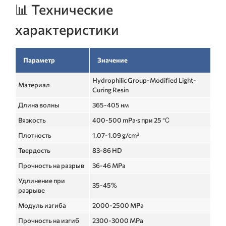
📊 Технические
характеристики
Параметр
Значение
Hydrophilic Group-Modified Light-
Материал
Curing Resin
Длина волны
365-405 нм
Вязкость
400-500 mPa·s при 25 ℃
Плотность
1.07-1.09 g/cm³
Твердость
83-86 HD
Прочность на разрыв
36-46 MPa
Удлинение при
35-45%
разрыве
Модуль изгиба
2000-2500 MPa
Прочность на изгиб
2300-3000 MPa