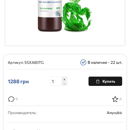
В наличии - 22 шт.
Артикул:
SSXAB3TG
+
1288
грн
Купить
-
0
0
Производитель:
Anycubic