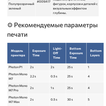
#009A17
Полупрозрачный
фигурок, корпусов и деталей с
зеленый
визуальным эффектом
глубины.
⚙️ Рекомендуемые параметры
печати
Light-
Bottom
Модель
Exposure
Bottom
Off
Exposure
принтера
Time
Layers
Time
Time
Photon P1
2 s
2 s
25 s
1
Photon Mono
2.2 s
0.5 s
25 s
4
M7
Photon Mono
2 s
1 s
25 s
4
M7 Pro
Photon Mono
2 s
0.5 s
30 s
5
M7 Max