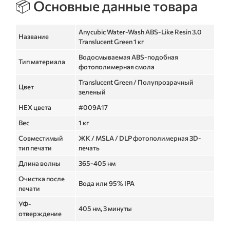
📦 Основные данные товара
Anycubic Water-Wash ABS-Like Resin 3.0
Название
Translucent Green 1 кг
Водосмываемая ABS-подобная
Тип материала
фотополимерная смола
Translucent Green / Полупрозрачный
Цвет
зеленый
HEX цвета
#009A17
Вес
1 кг
Совместимый
ЖК / MSLA / DLP фотополимерная 3D-
тип печати
печать
Длина волны
365-405 нм
Очистка после
Вода или 95% IPA
печати
УФ-
405 нм, 3 минуты
отверждение