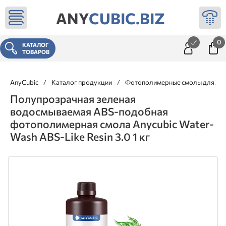
ANY
CUBIC.BIZ
0
КАТАЛОГ
ТОВАРОВ
AnyCubic
/
Каталог продукции
/
Фотополимерные смолы для 3д 
Полупрозрачная зеленая
водосмываемая ABS-подобная
фотополимерная смола Anycubic Water-
Wash ABS-Like Resin 3.0 1 кг