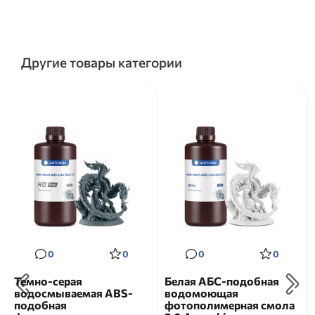
Другие товары категории
0
0
0
0
Темно-серая
Белая АБС-подобная
водосмываемая ABS-
водомоющая
подобная
фотополимерная смола