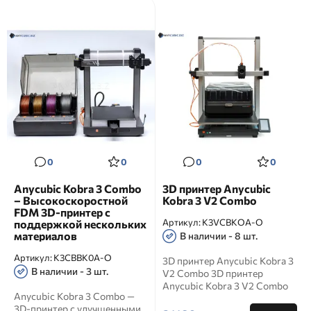
0
0
0
0
Anycubic Kobra 3 Combo
3D принтер Anycubic
– Высокоскоростной
Kobra 3 V2 Combo
FDM 3D-принтер с
Артикул:
K3VCBKOA-O
поддержкой нескольких
материалов
В наличии - 8 шт.
Артикул:
K3CBBK0A-O
3D принтер Anycubic Kobra 3
В наличии - 3 шт.
V2 Combo 3D принтер
Anycubic Kobra 3 V2 Combo
Anycubic Kobra 3 Combo —
Описание 3D принтер Any...
3D-принтер с улучшенными