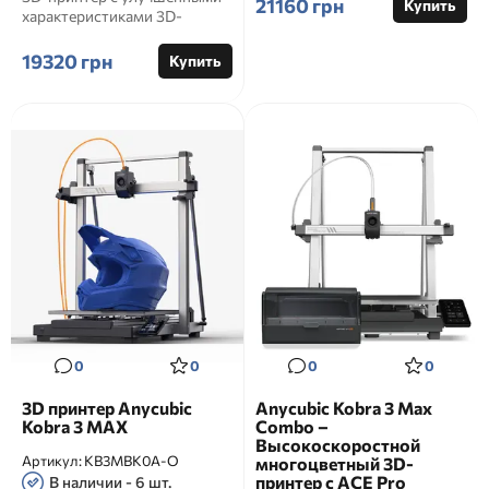
21160 грн
Купить
характеристиками 3D-
принтер Anycubic Kobra ...
19320 грн
Купить
0
0
0
0
3D принтер Anycubic
Anycubic Kobra 3 Max
Kobra 3 MAX
Combo –
Высокоскоростной
Артикул:
KB3MBK0A-O
многоцветный 3D-
принтер с ACE Pro
В наличии - 6 шт.