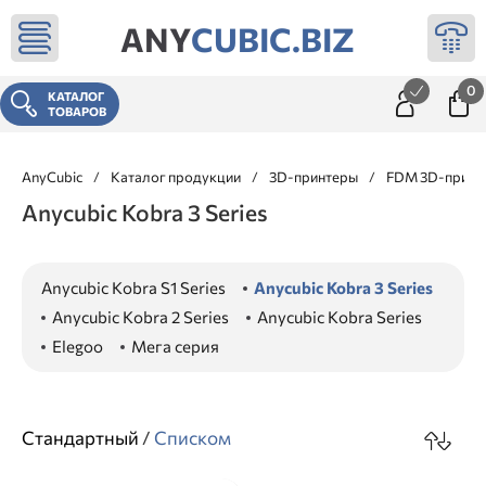
ANY
CUBIC.BIZ
0
КАТАЛОГ
ТОВАРОВ
AnyCubic
/
Каталог продукции
/
3D-принтеры
/
FDM 3D-принте
Anycubic Kobra 3 Series
Anycubic Kobra S1 Series
Anycubic Kobra 3 Series
Anycubic Kobra 2 Series
Anycubic Kobra Series
Elegoo
Мега серия
Стандартный
/
Списком