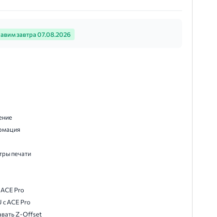
авим завтра 07.08.2026
ение
рмация
тры печати
 ACE Pro
 с ACE Pro
вать Z-Offset