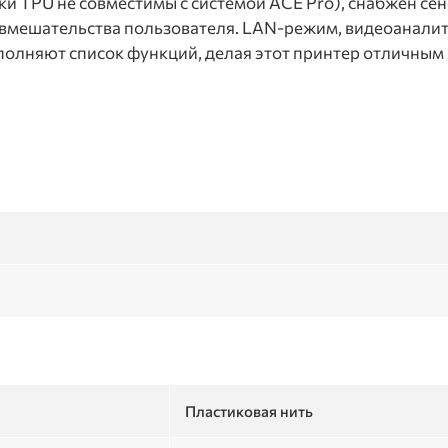
и TPU не совместимы с системой ACE Pro), снабжен сен
 вмешательства пользователя. LAN-режим, видеоаналити
полняют список функций, делая этот принтер отличны
Пластиковая нить