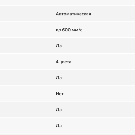
Автоматическая
до 600 мм/с
Да
4 цвета
Да
Нет
Да
Да