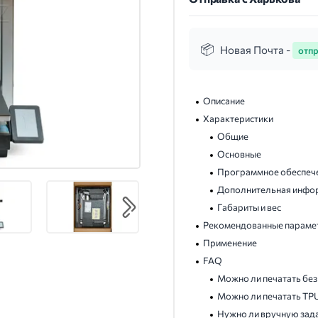
Новая Почта -
отпр
Описание
Характеристики
Общие
Основные
Программное обеспеч
Дополнительная инфо
Габариты и вес
Рекомендованные параме
Применение
FAQ
Можно ли печатать без
Можно ли печатать TPU
Нужно ли вручную зада