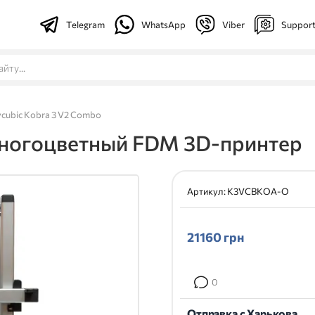
Telegram
WhatsApp
Viber
Suppor
cubic Kobra 3 V2 Combo
Многоцветный FDM 3D-принтер
Артикул:
K3VCBKOA-O
21160
грн
0
Отправка с Харькова