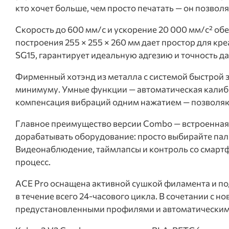
кто хочет больше, чем просто печатать — он позво
Скорость до 600 мм/с и ускорение 20 000 мм/с² об
построения 255 × 255 × 260 мм дает простор для к
SG15, гарантирует идеальную адгезию и точность д
Фирменный хотэнд из металла с системой быстрой 
минимуму. Умные функции — автоматическая калибро
компенсация вибраций одним нажатием — позволяют 
Главное преимущество версии Combo — встроенная 
дорабатывать оборудование: просто выбирайте пали
Видеонаблюдение, таймлапсы и контроль со смарт
процесс.
ACE Pro оснащена активной сушкой филамента и под
в течение всего 24-часового цикла. В сочетании с н
предустановленными профилями и автоматическим