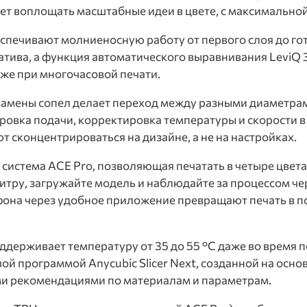
ляет воплощать масштабные идеи в цвете, с максимальн
еспечивают молниеносную работу от первого слоя до го
реатива, а функция автоматического выравнивания LeviQ
аже при многочасовой печати.
замены сопел делает переход между разными диаметрам
вка подачи, корректировка температуры и скорости в 
сконцентрироваться на дизайне, а не на настройках.
система ACE Pro, позволяющая печатать в четыре цвета
тру, загружайте модель и наблюдайте за процессом че
фона через удобное приложение превращают печать в 
держивает температуру от 35 до 55 °C даже во время п
овой программой Anycubic Slicer Next, созданной на осно
и рекомендациями по материалам и параметрам.