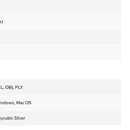
м)
L, OBJ, PLY
ndows, Mac OS
ycubic Slicer