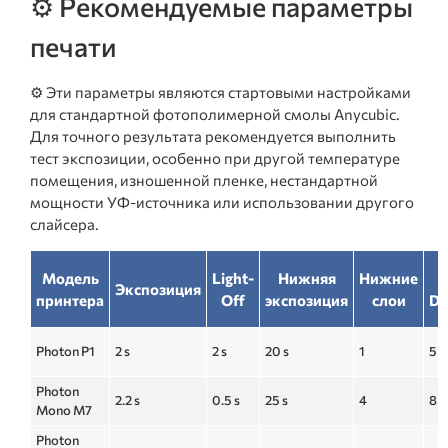
⚙️ Рекомендуемые параметры
печати
⚙️ Эти параметры являются стартовыми настройками
для стандартной фотополимерной смолы Anycubic.
Для точного результата рекомендуется выполнить
тест экспозиции, особенно при другой температуре
помещения, изношенной пленке, нестандартной
мощности УФ-источника или использовании другого
слайсера.
Модель
Light-
Нижняя
Нижние
Z
Экспозиция
принтера
Off
экспозиция
слои
Di
Photon P1
2 s
2 s
20 s
1
5 
Photon
2.2 s
0.5 s
25 s
4
8 
Mono M7
Photon