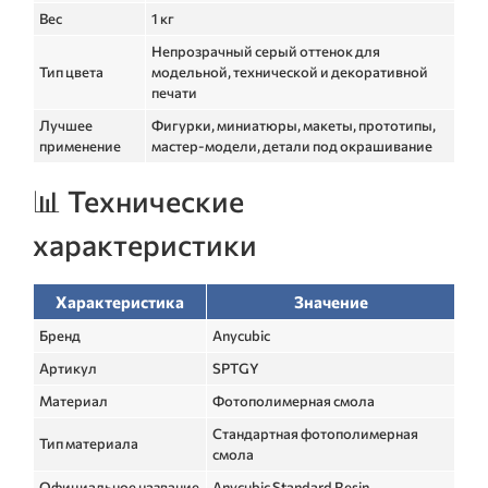
Вес
1 кг
Непрозрачный серый оттенок для
Тип цвета
модельной, технической и декоративной
печати
Лучшее
Фигурки, миниатюры, макеты, прототипы,
применение
мастер-модели, детали под окрашивание
📊 Технические
характеристики
Характеристика
Значение
Бренд
Anycubic
Артикул
SPTGY
Материал
Фотополимерная смола
Стандартная фотополимерная
Тип материала
смола
Официальное название
Anycubic Standard Resin