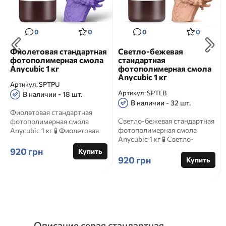
0
0
0
0
Фиолетовая стандартная
Светло-бежевая
фотополимерная смола
стандартная
Anycubic 1 кг
фотополимерная смола
Anycubic 1 кг
Артикул:
SPTPU
Артикул:
SPTLB
В наличии - 18 шт.
В наличии - 32 шт.
Фиолетовая стандартная
Светло-бежевая стандартная
фотополимерная смола
фотополимерная смола
Anycubic 1 кг 🧪 Фиолетовая
Anycubic 1 кг 🧪 Светло-
стандартная
бежевая стандартная
фотополимерная с...
920 грн
Купить
фотополи...
920 грн
Купить
Описание серая стандартная