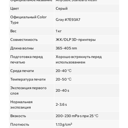
Цвет
Серый
Официальный Color
Gray #7E93A7
Type
Вес
1 кг
Совместимость
ЖК/DLP 3D-принтеры
Длина волны
365-405 nm
Подготовка перед
Хорошо встряхнуть перед
печатью
использованием
Среда печати
20-40 ℃
Температура печати
20-50 ℃
Экспозиция первого
20-40 s
слоя
Нормальная
2-3.6 s
экспозиция
Вязкость
200-230 mPa·s при 25 ℃
Плотность
1.13 g/cm³