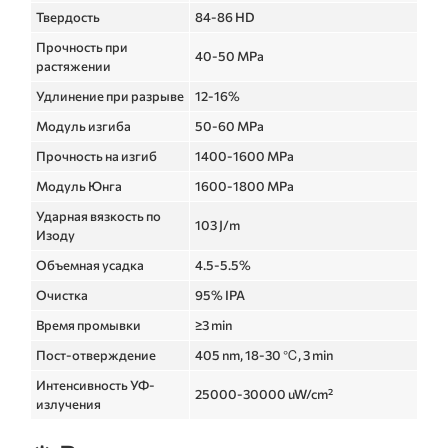
Твердость
84-86 HD
Прочность при
40-50 MPa
растяжении
Удлинение при разрыве
12-16%
Модуль изгиба
50-60 MPa
Прочность на изгиб
1400-1600 MPa
Модуль Юнга
1600-1800 MPa
Ударная вязкость по
103 J/m
Изоду
Объемная усадка
4.5-5.5%
Очистка
95% IPA
Время промывки
≥3 min
Пост-отверждение
405 nm, 18-30 ℃, 3 min
Интенсивность УФ-
25000-30000 uW/cm²
излучения