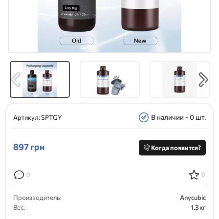
В наличии - 0 шт.
Артикул:
SPTGY
897
грн
Когда появится?
0
0
Производитель:
Anycubic
Вес:
1.3 кг