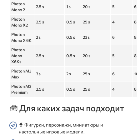
Photon
2.5 s
1 s
20 s
5
6 
Mono 2
Photon
2.5 s
0.5 s
25 s
4
8 
Mono X2
Photon
2 s
0.5 s
23 s
6
8 
Mono X 6K
Photon
Mono
2.5 s
0.5 s
20 s
5
8 
X6Ks
Photon M3
3 s
2 s
25 s
6
10
Max
Photon M3
2.5 s
0.5 s
25 s
4
8 
Premium
🧰 Для каких задач подходит
🧙 Фигурки, персонажи, миниатюры и
настольные игровые модели.