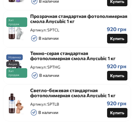
В наличии
Купить
Прозрачная стандартная фотополимерная
Хит
смола Anycubic 1 кг
продаж
920 грн
Артикул:
SPTCL
В наличии
Купить
Темно-серая стандартная
Новинка
фотополимерная смола Anycubic 1 кг
Акция
920 грн
Артикул:
SPTHG
Хит
В наличии
продаж
Купить
Светло-бежевая стандартная
фотополимерная смола Anycubic 1 кг
920 грн
Артикул:
SPTLB
В наличии
Купить