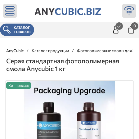
ANY
CUBIC.BIZ
0
КАТАЛОГ
ТОВАРОВ
AnyCubic
/
Каталог продукции
/
Фотополимерные смолы для 3д 
Серая стандартная фотополимерная
смола Anycubic 1 кг
Хит продаж