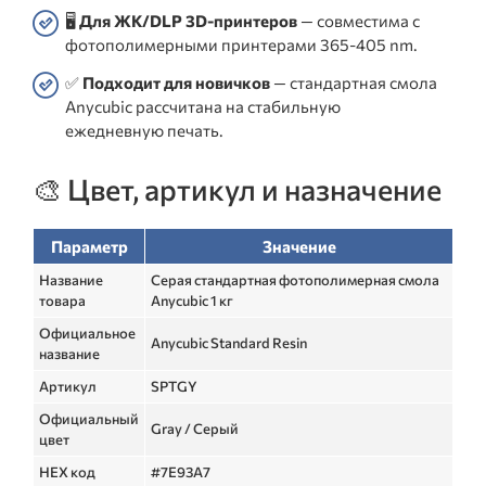
🖥️
Для ЖК/DLP 3D-принтеров
— совместима с
фотополимерными принтерами 365-405 nm.
✅
Подходит для новичков
— стандартная смола
Anycubic рассчитана на стабильную
ежедневную печать.
🎨 Цвет, артикул и назначение
Параметр
Значение
Название
Серая стандартная фотополимерная смола
товара
Anycubic 1 кг
Официальное
Anycubic Standard Resin
название
Артикул
SPTGY
Официальный
Gray / Серый
цвет
HEX код
#7E93A7