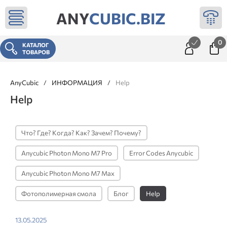
ANY
CUBIC.BIZ
0
КАТАЛОГ
ТОВАРОВ
AnyCubic
/
ИНФОРМАЦИЯ
/
Help
Help
Что? Где? Когда? Как? Зачем? Почему?
Anycubic Photon Mono M7 Pro
Error Codes Anycubic
Anycubic Photon Mono M7 Max
Фотополимерная смола
Блог
Help
13.05.2025