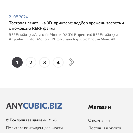
следующие параметры в зависимости от типа смолы: Тип смолы
Время засветки В...
21.08.2024
Тестовая печать на 3D-принтере: подбор времени засветки
с помощью RERF файла
RERF файл для Anycubic Photon D2 (DLP принтер) RERF файл для
Anycubic Photon Mono RERF файл для Anycubic Photon Mono 4K
RERF файл для Anycubic Photon Mono X RERF файл для Anycubic
Photon Mono X 6K...
1
2
3
4
ANY
CUBIC.BIZ
Магазин
© Все права защищены 2026
О компании
Политика конфиденциальности
Доставка и оплата