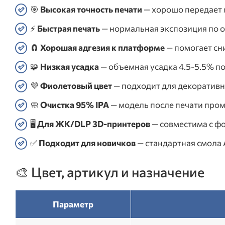
🎯
Высокая точность печати
— хорошо передает м
⚡
Быстрая печать
— нормальная экспозиция по о
🧲
Хорошая адгезия к платформе
— помогает сни
🧩
Низкая усадка
— объемная усадка 4.5-5.5% п
💜
Фиолетовый цвет
— подходит для декоративн
🧼
Очистка 95% IPA
— модель после печати про
🖥️
Для ЖК/DLP 3D-принтеров
— совместима с ф
✅
Подходит для новичков
— стандартная смола 
🎨 Цвет, артикул и назначение
Параметр