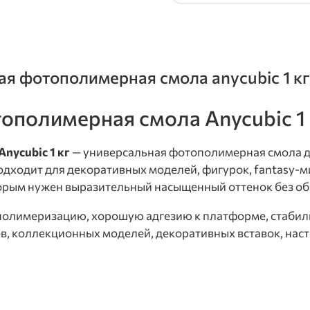
я фотополимерная смола anycubic 1 кг
ополимерная смола Anycubic 1 
nycubic 1 кг
— универсальная фотополимерная смола д
ходит для декоративных моделей, фигурок, fantasy-ми
торым нужен выразительный насыщенный оттенок без об
полимеризацию, хорошую адгезию к платформе, стабил
в, коллекционных моделей, декоративных вставок, нас