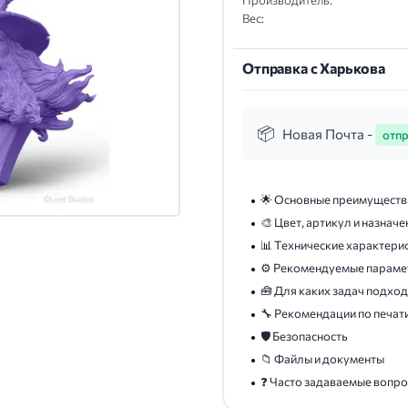
Производитель:
Вес:
Отправка с Харькова
Новая Почта -
отпр
🌟 Основные преимуществ
🎨 Цвет, артикул и назначе
📊 Технические характери
⚙️ Рекомендуемые параме
🧰 Для каких задач подхо
🔧 Рекомендации по печат
🛡️ Безопасность
📁 Файлы и документы
❓ Часто задаваемые вопр