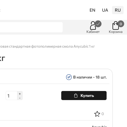
EN
UA
RU
t
0
Кабинет
Корзина
овая стандартная фотополимерная смола Anycubic 1 кг
кг
В наличии - 18 шт.
+
Купить
-
0