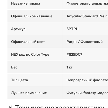
Название товара
Фиолетовая стандартна
Официальное название
Anycubic Standard Resin
Артикул
SPTPU
Официальный цвет
Purple / Фиолетовый
HEX код по Color Type
#825DC7
Вес
1 кг
Тип цвета
Непрозрачный фиолетов
Лучшее применение
Фигурки, fantasy-моде
📊 Технические характеристики