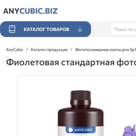
ANY
CUBIC.BIZ
КАТАЛОГ ТОВАРОВ
AnyCubic
/
Каталог продукции
/
Фотополимерные смолы для 3д 
Фиолетовая стандартная фото