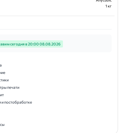
Anycubic
1 кг
авим сегодня в 20:00 08.08.2026
а
ние
стики
тры печати
дит
и и постобработке
осы