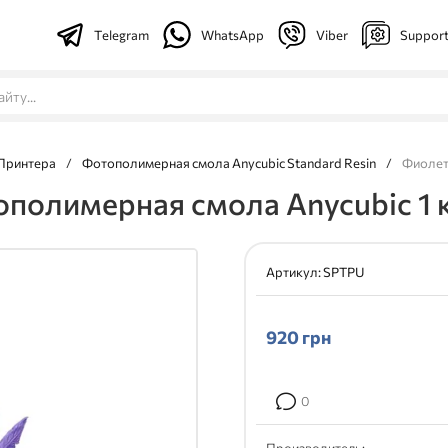
Telegram
WhatsApp
Viber
Suppor
Принтера
/
Фотополимерная смола Anycubic Standard Resin
/
Фиолет
полимерная смола Anycubic 1 
Артикул:
SPTPU
920
грн
0