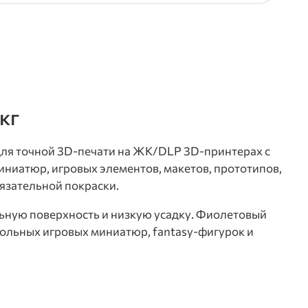
кг
ля точной 3D-печати на ЖК/DLP 3D-принтерах с
ниатюр, игровых элементов, макетов, прототипов,
язательной покраски.
ьную поверхность и низкую усадку. Фиолетовый
тольных игровых миниатюр, fantasy-фигурок и