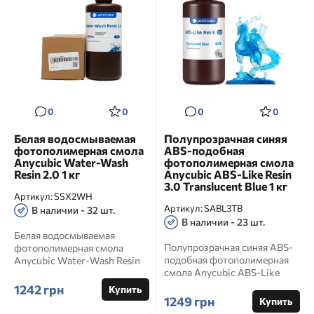
0
0
0
0
Белая водосмываемая
Полупрозрачная синяя
фотополимерная смола
ABS-подобная
Anycubic Water-Wash
фотополимерная смола
Resin 2.0 1 кг
Anycubic ABS-Like Resin
3.0 Translucent Blue 1 кг
Артикул:
SSX2WH
Артикул:
SABL3TB
В наличии - 32 шт.
В наличии - 23 шт.
Белая водосмываемая
Полупрозрачная синяя ABS-
фотополимерная смола
подобная фотополимерная
Anycubic Water-Wash Resin
смола Anycubic ABS-Like
2.0 1 кг Артикул товара:
Resin 3.0 Translucent Blue ...
SSX2WH ...
1242 грн
Купить
1249 грн
Купить