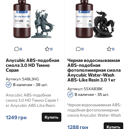
0
0
0
0
Anycubic ABS-подобная
Черная водосмываемая
смола 3.0 HD Темно
ABS-подобная
Серая
фотополимерная смола
Anycubic Water-Wash
Артикул:
SABL3HG
ABS-Like Resin 3.0 1 кг
В наличии - 38 шт.
Артикул:
SSXAB3BK
В наличии - 35 шт.
Anycubic ABS-подобная
смола 3.0 HD Темно Серая 1
Черная водосмываемая ABS-
кг Anycubic ABS Like Resin
подобная фотополимерная
3.0 HD Grey это темно...
смола Anycubic Water-Wash
1249 грн
Купить
ABS-Like Resin 3.0 1 кг ...
1288 грн
Купить