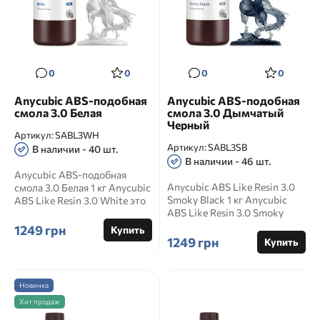
0
0
0
0
Anycubic ABS-подобная
Anycubic ABS-подобная
смола 3.0 Белая
смола 3.0 Дымчатый
Черный
Артикул:
SABL3WH
Артикул:
SABL3SB
В наличии - 40 шт.
В наличии - 46 шт.
Anycubic ABS-подобная
Anycubic ABS Like Resin 3.0
смола 3.0 Белая 1 кг Anycubic
Smoky Black 1 кг Anycubic
ABS Like Resin 3.0 White это
ABS Like Resin 3.0 Smoky
прочная фотополи...
Black это полупроз...
1249 грн
Купить
1249 грн
Купить
Новинка
Хит продаж