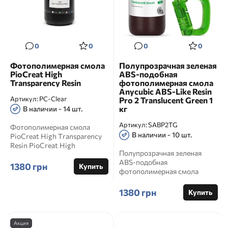
0
0
0
0
Фотополимерная смола
Полупрозрачная зеленая
PioCreat High
ABS-подобная
Transparency Resin
фотополимерная смола
Anycubic ABS-Like Resin
Артикул:
PC-Clear
Pro 2 Translucent Green 1
кг
В наличии - 14 шт.
Артикул:
SABP2TG
Фотополимерная смола
В наличии - 10 шт.
PioCreat High Transparency
Resin PioCreat High
Полупрозрачная зеленая
Transparency Resin это
ABS-подобная
высоко...
1380 грн
Купить
фотополимерная смола
Anycubic ABS-Like Resin Pro
2 Translucent G...
1380 грн
Купить
Акция