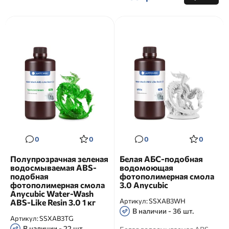
0
0
0
0
Полупрозрачная зеленая
Белая АБС-подобная
водосмываемая ABS-
водомоющая
подобная
фотополимерная смола
фотополимерная смола
3.0 Anycubic
Anycubic Water-Wash
Артикул:
SSXAB3WH
ABS-Like Resin 3.0 1 кг
В наличии - 36 шт.
Артикул:
SSXAB3TG
В наличии - 22 шт.