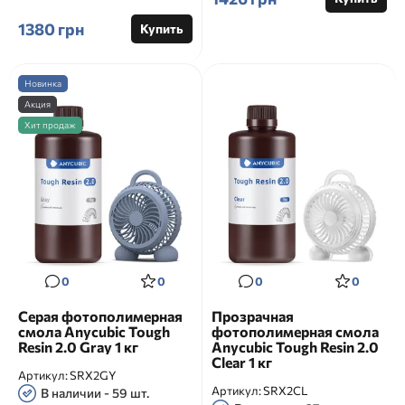
2 Clear 1 кг Anycubic ABS-...
1380 грн
Купить
Новинка
Акция
Хит продаж
0
0
0
0
Серая фотополимерная
Прозрачная
смола Anycubic Tough
фотополимерная смола
Resin 2.0 Gray 1 кг
Anycubic Tough Resin 2.0
Clear 1 кг
Артикул:
SRX2GY
Артикул:
SRX2CL
В наличии - 59 шт.