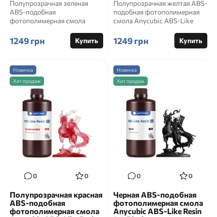
Полупрозрачная зеленая
Полупрозрачная желтая ABS-
ABS-подобная
подобная фотополимерная
фотополимерная смола
смола Anycubic ABS-Like
Anycubic ABS-Like Resin 3.0
Resin 3.0 Translucent Yell...
Translucent Gre...
1249 грн
1249 грн
Купить
Купить
Новинка
Новинка
Хит продаж
Хит продаж
0
0
0
0
Полупрозрачная красная
Черная ABS-подобная
ABS-подобная
фотополимерная смола
фотополимерная смола
Anycubic ABS-Like Resin