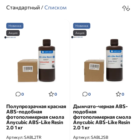
Стандартный
/
Списком
Новинка
Новинка
Акция
Акция
0
0
0
0
Полупрозрачная красная
Дымчато-черная ABS-
ABS-подобная
подобная
фотополимерная смола
фотополимерная смола
Anycubic ABS-Like Resin
Anycubic ABS-Like Resin
2.0 1 кг
2.0 1 кг
Артикул:
SABL2TR
Артикул:
SABL2SB