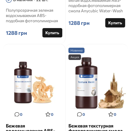
Белая водосмываемая ABS-
подобная фотополимерная
Полупрозрачная зеленая
смола Anycubic Water-Wash
водосмываемая ABS-
ABS-Like Resin 3.0 1 кг A...
подобная фотополимерная
1288 грн
Купить
смола Anycubic Water-Wash
ABS-Like ...
1288 грн
Купить
Новинка
Акция
0
0
0
0
Бежевая
Бежевая текстурная
водосмываемая ABS-
фотополимерная смола