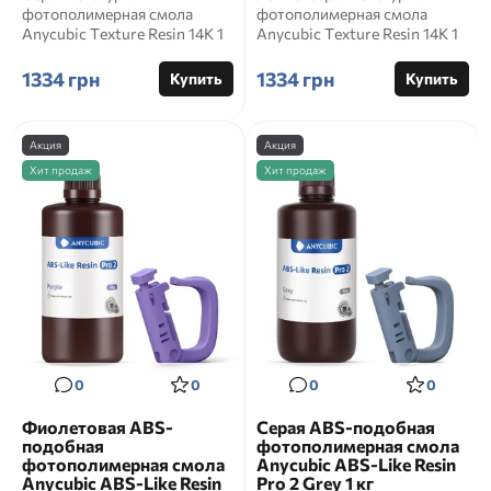
фотополимерная смола
фотополимерная смола
Anycubic Texture Resin 14K 1
Anycubic Texture Resin 14K 1
кг Артикул: SZGGY
кг Артикул: SZGHG
Официальное н...
Официал...
1334 грн
1334 грн
Купить
Купить
Акция
Акция
Хит продаж
Хит продаж
0
0
0
0
Фиолетовая ABS-
Серая ABS-подобная
подобная
фотополимерная смола
фотополимерная смола
Anycubic ABS-Like Resin
Anycubic ABS-Like Resin
Pro 2 Grey 1 кг