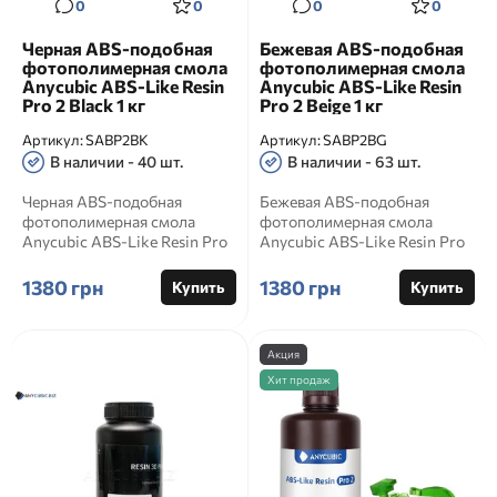
0
0
0
0
Черная ABS-подобная
Бежевая ABS-подобная
фотополимерная смола
фотополимерная смола
Anycubic ABS-Like Resin
Anycubic ABS-Like Resin
Pro 2 Black 1 кг
Pro 2 Beige 1 кг
Артикул:
SABP2BK
Артикул:
SABP2BG
В наличии - 40 шт.
В наличии - 63 шт.
Черная ABS-подобная
Бежевая ABS-подобная
фотополимерная смола
фотополимерная смола
Anycubic ABS-Like Resin Pro
Anycubic ABS-Like Resin Pro
2 Black 1 кг Anycubic ABS-
2 Beige 1 кг Anycubic ABS-
Like...
Lik...
1380 грн
1380 грн
Купить
Купить
Акция
Хит продаж