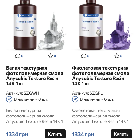
0
0
0
0
Белая текстурная
Фиолетовая текстурная
фотополимерная смола
фотополимерная смола
Anycubic Texture Resin
Anycubic Texture Resin
14K 1 кг
14K 1 кг
Артикул:
SZGWH
Артикул:
SZGPU
В наличии - 8 шт.
В наличии - 6 шт.
Белая текстурная
Фиолетовая текстурная
фотополимерная смола
фотополимерная смола
Anycubic Texture Resin 14K 1
Anycubic Texture Resin 14K 1
кг Артикул: SZGWH
кг Артикул: SZGPU
Официальное н...
Официаль...
1334 грн
1334 грн
Купить
Купить