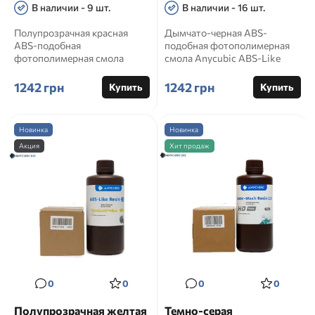
В наличии - 9 шт.
В наличии - 16 шт.
Полупрозрачная красная
Дымчато-черная ABS-
ABS-подобная
подобная фотополимерная
фотополимерная смола
смола Anycubic ABS-Like
Anycubic ABS-Like Resin 2.0 1
Resin 2.0 1 кг Артикул:
кг Артикул: ...
SABL2SB ...
1242 грн
1242 грн
Купить
Купить
Новинка
Новинка
Акция
Хит продаж
0
0
0
0
Полупрозрачная желтая
Темно-серая