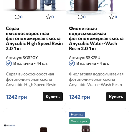
0
0
0
0
Серая
Фиолетовая
высокоскоростная
водосмываемая
фотополимерная смола
фотополимерная смола
Anycubic High Speed Resin
Anycubic Water-Wash
2.0 1 кг
Resin 2.0 1 кг
Артикул:
SGS2GY
Артикул:
SSX2PU
В наличии - 44 шт.
В наличии - 4 шт.
Серая высокоскоростная
Фиолетовая водосмываемая
фотополимерная смола
фотополимерная смола
Anycubic High Speed Resin
Anycubic Water-Wash Resin
2.0 1 кг ⚙️ Anycubic High Spe...
2.0 1 кг Артикул товара: SS...
1242 грн
1242 грн
Купить
Купить
Новинка
Хит продаж