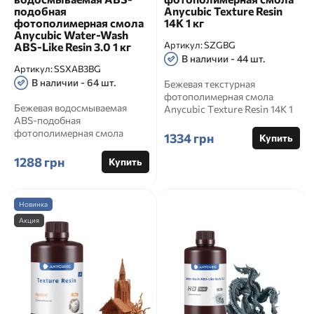
подобная
Anycubic Texture Resin
фотополимерная смола
14K 1 кг
Anycubic Water-Wash
Артикул:
SZGBG
ABS-Like Resin 3.0 1 кг
В наличии - 44 шт.
Артикул:
SSXAB3BG
В наличии - 64 шт.
Бежевая текстурная
фотополимерная смола
Бежевая водосмываемая
Anycubic Texture Resin 14K 1
ABS-подобная
кг Артикул: SZGBG
фотополимерная смола
Официальное...
1334 грн
Купить
Anycubic Water-Wash ABS-
Like Resin 3.0 1 кг ...
1288 грн
Купить
Новинка
Акция