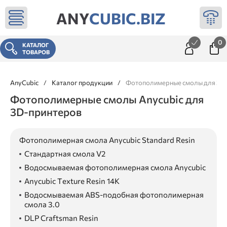
ANY
CUBIC.BIZ
0
КАТАЛОГ
ТОВАРОВ
AnyCubic
/
Каталог продукции
/
Фотополимерные смолы для 3д 
Фотополимерные смолы Anycubic для
3D-принтеров
Фотополимерная смола Anycubic Standard Resin
Стандартная смола V2
Водосмываемая фотополимерная смола Anycubic
Anycubic Texture Resin 14K
Водосмываемая ABS-подобная фотополимерная
смола 3.0
DLP Craftsman Resin