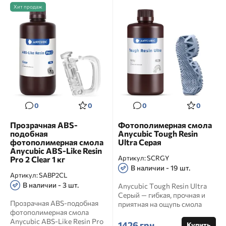
Хит продаж
0
0
0
0
Прозрачная ABS-
Фотополимерная смола
подобная
Anycubic Tough Resin
фотополимерная смола
Ultra Серая
Anycubic ABS-Like Resin
Артикул:
SCRGY
Pro 2 Clear 1 кг
В наличии - 19 шт.
Артикул:
SABP2CL
В наличии - 3 шт.
Anycubic Tough Resin Ultra
Серый — гибкая, прочная и
Прозрачная ABS-подобная
приятная на ощупь смола
фотополимерная смола
Anycubic Tough R...
Anycubic ABS-Like Resin Pro
1426 грн
Купить