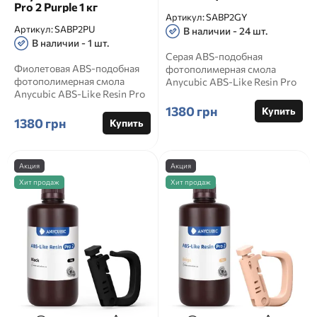
Pro 2 Purple 1 кг
Артикул:
SABP2GY
Артикул:
SABP2PU
В наличии - 24 шт.
В наличии - 1 шт.
Серая ABS-подобная
Фиолетовая ABS-подобная
фотополимерная смола
фотополимерная смола
Anycubic ABS-Like Resin Pro
Anycubic ABS-Like Resin Pro
2 Grey 1 кг Anycubic ABS-Like
2 Purple 1 кг Anycubic A...
R...
1380 грн
Купить
1380 грн
Купить
Акция
Акция
Хит продаж
Хит продаж