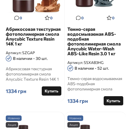
0
0
0
0
Абрикосовая текстурная
Темно-серая
фотополимерная смола
водосмываемая ABS-
Anycubic Texture Resin
подобная
14K 1 кг
фотополимерная смола
Anycubic Water-Wash
Артикул:
SZGAP
ABS-Like Resin 3.0 1 кг
В наличии - 30 шт.
Артикул:
SSXAB3HG
В наличии - 52 шт.
Абрикосовая текстурная
фотополимерная смола
Темно-серая водосмываемая
Anycubic Texture Resin 14K 1
ABS-подобная
кг Артикул: SZGAP
фотополимерная смола
Официал...
1334 грн
Купить
Anycubic Water-Wash ABS-
Like Resin 3.0 1...
1334 грн
Купить
Новинка
Новинка
Акция
Акция