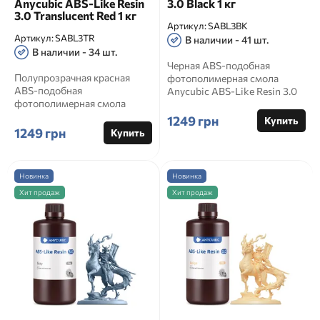
Anycubic ABS-Like Resin
3.0 Black 1 кг
3.0 Translucent Red 1 кг
Артикул:
SABL3BK
Артикул:
SABL3TR
В наличии - 41 шт.
В наличии - 34 шт.
Черная ABS-подобная
Полупрозрачная красная
фотополимерная смола
ABS-подобная
Anycubic ABS-Like Resin 3.0
фотополимерная смола
Black 1 кг Anycubic ABS-Like
Anycubic ABS-Like Resin 3.0
R...
1249 грн
Купить
Translucent Red...
1249 грн
Купить
Новинка
Новинка
Хит продаж
Хит продаж