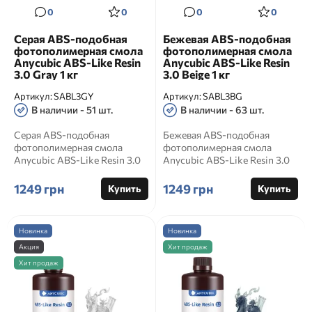
0
0
0
0
Серая ABS-подобная
Бежевая ABS-подобная
фотополимерная смола
фотополимерная смола
Anycubic ABS-Like Resin
Anycubic ABS-Like Resin
3.0 Gray 1 кг
3.0 Beige 1 кг
Артикул:
SABL3GY
Артикул:
SABL3BG
В наличии - 51 шт.
В наличии - 63 шт.
Серая ABS-подобная
Бежевая ABS-подобная
фотополимерная смола
фотополимерная смола
Anycubic ABS-Like Resin 3.0
Anycubic ABS-Like Resin 3.0
Gray 1 кг Anycubic ABS-Like
Beige 1 кг Anycubic ABS-Like
Res...
...
1249 грн
1249 грн
Купить
Купить
Новинка
Новинка
Акция
Хит продаж
Хит продаж