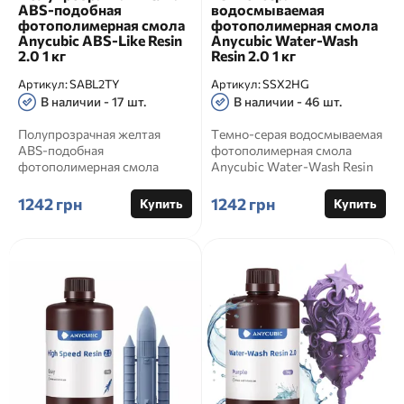
ABS-подобная
водосмываемая
фотополимерная смола
фотополимерная смола
Anycubic ABS-Like Resin
Anycubic Water-Wash
2.0 1 кг
Resin 2.0 1 кг
Артикул:
SABL2TY
Артикул:
SSX2HG
В наличии - 17 шт.
В наличии - 46 шт.
Полупрозрачная желтая
Темно-серая водосмываемая
ABS-подобная
фотополимерная смола
фотополимерная смола
Anycubic Water-Wash Resin
Anycubic ABS-Like Resin 2.0 1
2.0 1 кг Артикул товара: S...
кг Артикул: S...
1242 грн
1242 грн
Купить
Купить